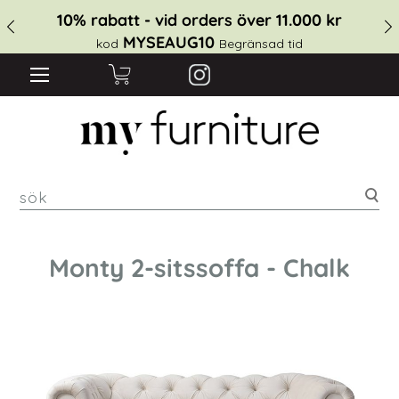
10% rabatt - vid orders över 11.000 kr
MYSEAUG10
kod
Begränsad tid
sök
Monty 2-sitssoffa - Chalk
Hoppa
till
slutet
av
bildgalleriet