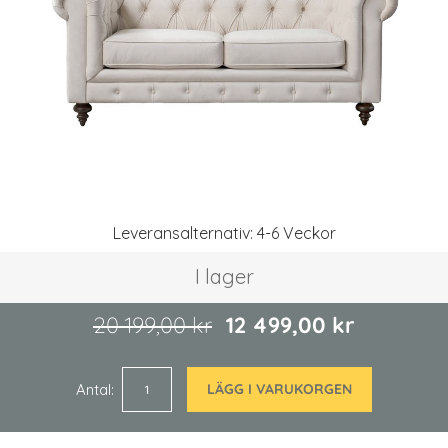
Hoppa
Leveransalternativ: 4-6 Veckor
till
början
I lager
av
bildgalleriet
20 199,00 kr
12 499,00 kr
Antal
LÄGG I VARUKORGEN