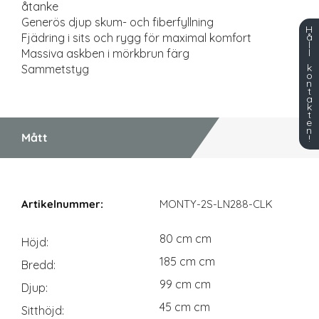
åtanke
Generös djup skum- och fiberfyllning
H
å
Fjädring i sits och rygg för maximal komfort
l
l
Massiva askben i mörkbrun färg
k
Sammetstyg
o
n
t
a
k
t
e
n
Mått
!
Mått
MONTY-2S-LN288-CLK
80 cm cm
Höjd
185 cm cm
Bredd
99 cm cm
Djup
45 cm cm
Sitthöjd