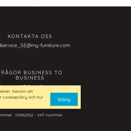
KONTAKTA OSS
dservice_SE@my-furniture.com
FRÅGOR BUSINESS TO
BUSINESS
dservice_SE@my-furniture.com
elsen. Genom att
r cookiepolicy och hur
Stäng
nummer : 06962562 - VAT-nummer :