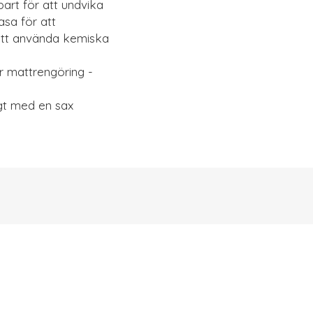
art för att undvika
asa för att
 att använda kemiska
ör mattrengöring -
igt med en sax