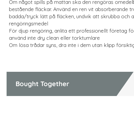
Om något spills på mattan ska den rengöras omedelb
bestående fläckar. Använd en ren vit absorberande tr
badda/tryck lätt på fläcken, undvik att skrubba och
rengöringsmedel
För djup rengöring, anlita ett professionellt företag f
använd inte dry clean eller torktumlare
Om lösa trådar syns, dra inte i dem utan klipp försikt
Bought Together