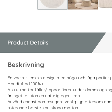
Hoppa
till
början
av
bildgalleriet
Product Details
Beskrivning
En vacker feminin design med höga och låga partier 
Handtuftad 100% ull
Alla ullmattor fäller/tappar fibrer under dammsugning
är inget fel utan en naturlig egenskap
Använd endast dammsugare vanlig typ eftersom d
roterande borste kan skada mattan