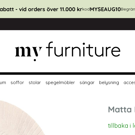
abatt - vid orders över 11.000 kr
MYSEAUG10
kod
Begrän
rum
soffor
stolar
spegelmöbler
sängar
belysning
acce
Matta
tillbaka i