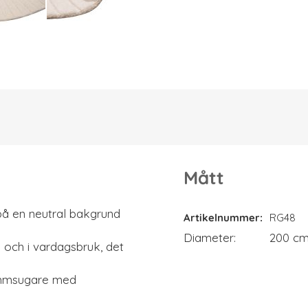
Mått
Mått
på en neutral bakgrund
Artikelnummer
RG48
Diameter
200 c
 och i vardagsbruk, det
ammsugare med