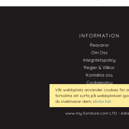
INFORMATION
Reavaror
Om Oss
Integritetspolicy
Regler & Villkor
Kontakta oss
Cookiepolicy
Trade
Vår webbplats använder cookies för a
fortsätta att surfa på webbplatsen go
du inaktiverar dem,
klicka här
.
www.my-furniture.com LTD - Adre