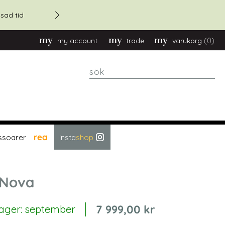
20% rabatt - vid orders över
sad tid
(0)
my account
trade
varukorg
sök
rea
ssoarer
insta
shop
 Nova
7 999,00 kr
 lager: september