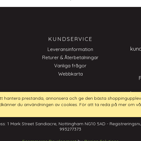
KUNDSERVICE
kun
Leveransinformation
Returer & Återbetalningar
Vanliga frågor
Webbkarta
kun
tt hantera prestanda, annonsera och ge den bästa shoppingupplev
dkänner du användningen av cookies. För att ta reda på mer om vå
ss: 1 Mark Street Sandiacre, Nottingham NG10 5AD - Registrerings
993277373