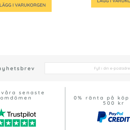
LÄGG I VARUK
LÄGG I VARUKORGEN
 nyhetsbrev
 *
 våra senaste
omdömen
0% ränta på köp
500 kr