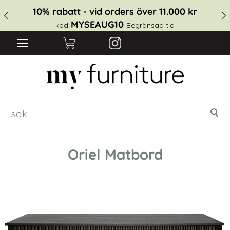
10% rabatt - vid orders över 11.000 kr
MYSEAUG10
kod
Begränsad tid
sök
Oriel Matbord
Hoppa
till
slutet
av
bildgalleriet