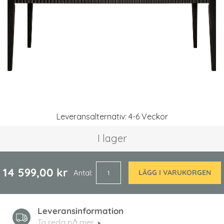
Hoppa
Leveransalternativ: 4-6 Veckor
till
början
I lager
av
bildgalleriet
14 599,00 kr
Antal
LÄGG I VARUKORGEN
Leveransinformation
Ta reda på mer