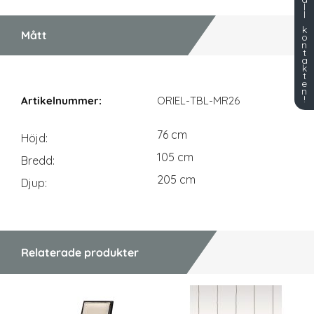
l
l
k
Mått
o
n
t
a
k
t
e
Mått
n
!
ORIEL-TBL-MR26
76 cm
Höjd
105 cm
Bredd
205 cm
Djup
Relaterade produkter