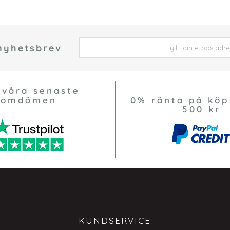
 nyhetsbrev
 *
 våra senaste
omdömen
0% ränta på köp
500 kr
KUNDSERVICE