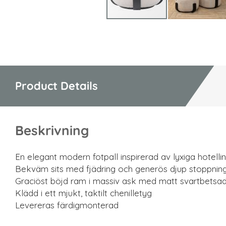
Hoppa
till
början
av
bildgalleriet
Product Details
Beskrivning
En elegant modern fotpall inspirerad av lyxiga hotellin
Bekväm sits med fjädring och generös djup stoppnin
Graciöst böjd ram i massiv ask med matt svartbetsad
Klädd i ett mjukt, taktilt chenilletyg
Levereras färdigmonterad