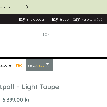
20% rabatt - vid orders över
sad tid
(0)
my account
trade
varukorg
sök
rea
ssoarer
insta
shop
tpall – Light Taupe
6 399,00 kr