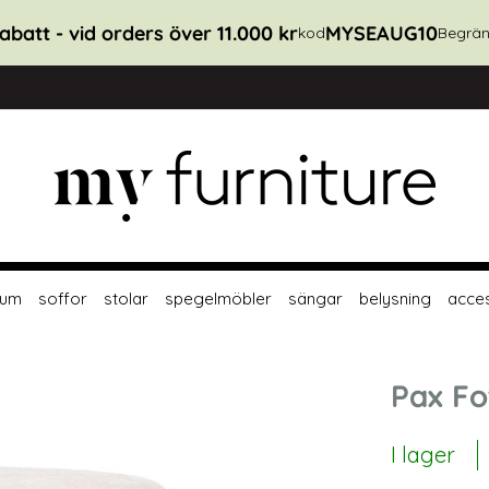
abatt - vid orders över 11.000 kr
MYSEAUG10
kod
Begrän
rum
soffor
stolar
spegelmöbler
sängar
belysning
acce
Pax Fo
I lager