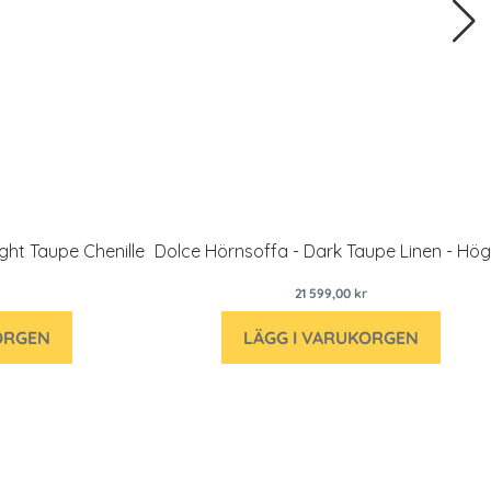
ght Taupe Chenille
Dolce Hörnsoffa - Dark Taupe Linen - Hög
21 599,00 kr
ORGEN
LÄGG I VARUKORGEN