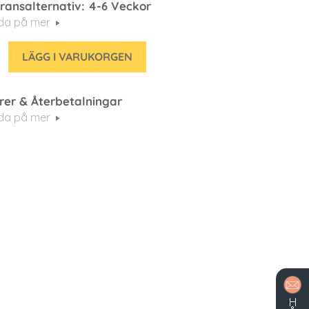
ransalternativ: 4-6 Veckor
eda på mer
LÄGG I VARUKORGEN
rer & Återbetalningar
eda på mer
H