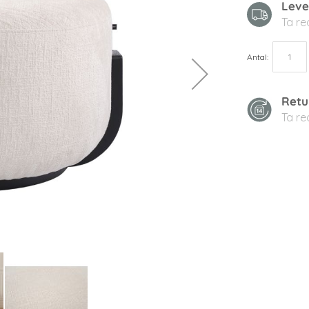
Leve
Ta r
Antal
Retu
Ta r