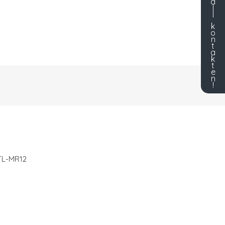
å
l
l
k
o
n
t
a
k
t
e
n
!
TL-MR12