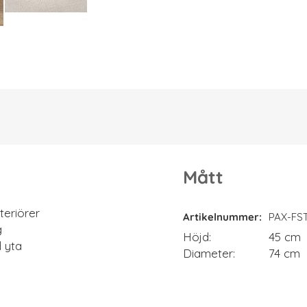
Mått
Mått
teriörer
Artikelnummer
PAX-FS
g
Höjd
45 cm
 yta
Diameter
74 cm