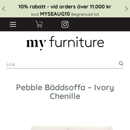
10% rabatt - vid orders över 11.000 kr
MYSEAUG10
kod
Begränsad tid
sök
Pebble Bäddsoffa – Ivory
Chenille
Hoppa
till
slutet
av