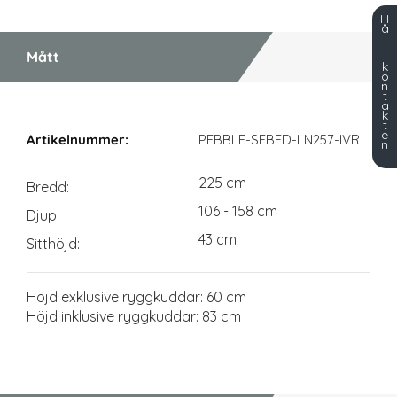
H
å
l
l
Mått
k
o
n
t
a
k
Mått
t
e
PEBBLE-SFBED-LN257-IVR
n
!
225 cm
Bredd
106 - 158 cm
Djup
43 cm
Sitthöjd
Höjd exklusive ryggkuddar: 60 cm
Höjd inklusive ryggkuddar: 83 cm