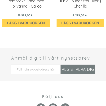
Pembroke Säng med
Tubio Loungestol - Ivory
Förvaring - Calico
Chenille
18 999,00 kr
9 299,00 kr
LÄGG I VARUKORGEN
LÄGG I VARUKORGEN
Anmäl dig till vårt nyhetsbrev
 *
REGISTRERA DIG
Följ oss