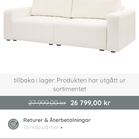
bildgalleriet
Hoppa
tillbaka i lager: Produkten har utgått ur
till
sortimentet
början
av
bildgalleriet
27 999,00 kr
26 799,00 kr
Returer & Återbetalningar
Ta reda på mer