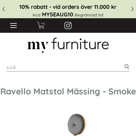
10% rabatt - vid orders över 11.000 kr
MYSEAUG10
kod
Begränsad tid
sök
Ravello Matstol Mässing - Smoke
Hoppa
till
slutet
av
bildgalleriet