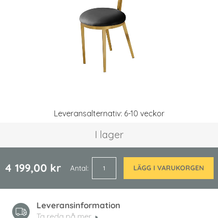
Hoppa
Leveransalternativ: 6-10 veckor
till
början
I lager
av
bildgalleriet
4 199,00 kr
Antal
LÄGG I VARUKORGEN
Leveransinformation
Ta reda på mer