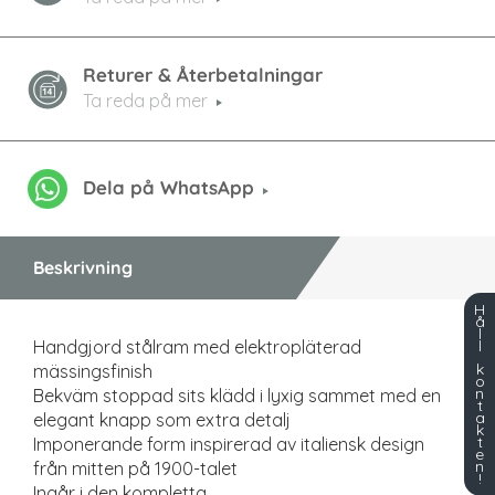
Returer & Återbetalningar
Ta reda på mer
Dela på WhatsApp
Beskrivning
H
å
l
Handgjord stålram med elektropläterad
l
k
mässingsfinish
o
n
Bekväm stoppad sits klädd i lyxig sammet med en
t
a
elegant knapp som extra detalj
k
t
Imponerande form inspirerad av italiensk design
e
n
från mitten på 1900-talet
!
Ingår i den kompletta