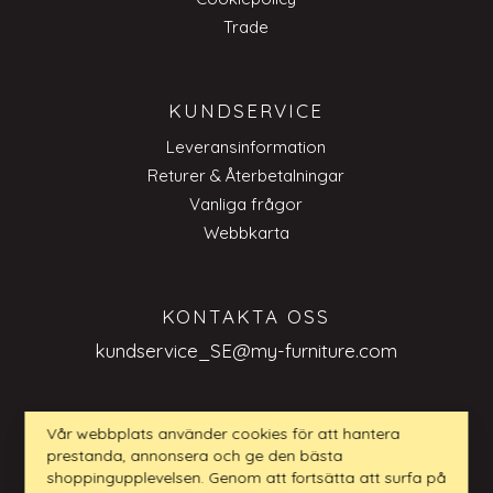
Trade
KUNDSERVICE
Leveransinformation
Returer & Återbetalningar
Vanliga frågor
Webbkarta
KONTAKTA OSS
kundservice_SE@my-furniture.com
Vår webbplats använder cookies för att hantera
prestanda, annonsera och ge den bästa
FRÅGOR BUSINESS TO BUSINESS
shoppingupplevelsen. Genom att fortsätta att surfa på