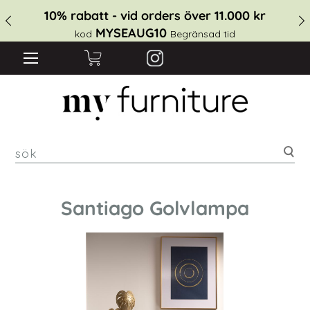
10% rabatt - vid orders över 11.000 kr
MYSEAUG10
kod
Begränsad tid
sök
Santiago Golvlampa
Hoppa
till
slutet
av
bildgalleriet