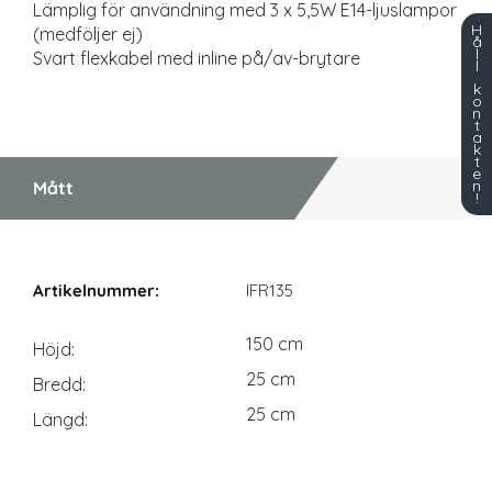
Lämplig för användning med 3 x 5,5W E14-ljuslampor
H
(medföljer ej)
å
l
Svart flexkabel med inline på/av-brytare
l
k
o
n
t
a
k
t
e
n
Mått
!
Mått
IFR135
150 cm
Höjd
25 cm
Bredd
25 cm
Längd