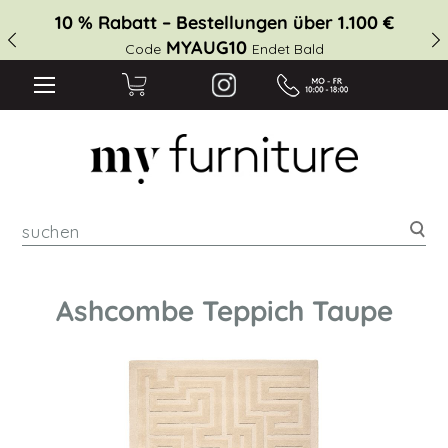
10 % Rabatt – Bestellungen über 1.100 €
MYAUG10
Code
Endet Bald
suc
Ashcombe Teppich Taupe
Zum
Ende
der
Bildgalerie
springen