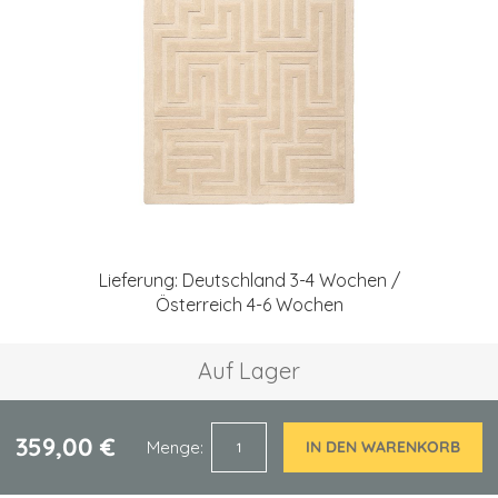
Zum
Anfang
Lieferung: Deutschland 3-4 Wochen /
der
Österreich 4-6 Wochen
Bildgalerie
springen
Auf Lager
359,00 €
Menge
IN DEN WARENKORB