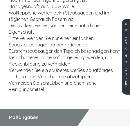
Hoch-/Tief-Schlingenflor gefertigt ist
Handgeknüpft aus 100% Wolle
Wollteppiche werfen beim Staubsaugen und im
täglichen Gebrauch Fasern ab
b
Dies ist kein Fehler, sondern eine natürliche
l
e
Eigenschaft
i
b
Bitte verwenden Sie nur einen einfachen
e
n
Saugstaubsauger, da der rotierende
S
Bürstenstaubsauger den Teppich beschädigen kann.
i
e
Verschüttetes sollte sofort gereinigt werden, um
i
n
Fleckenbildung zu vermeiden
K
Verwenden Sie ein sauberes weißes saugfähiges
o
n
Tuch, um das Verschüttete abzutupfen
t
a
Vermeiden Sie schrubben und chemische
k
t
Reinigungsmittel
!
Maßangaben