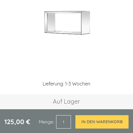
springen
Zum
Anfang
Lieferung: 1-3 Wochen
der
Bildgalerie
springen
Auf Lager
125,00 €
Menge
IN DEN WARENKORB