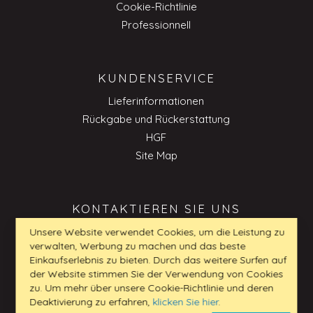
Cookie-Richtlinie
Professionnell
KUNDENSERVICE
Lieferinformationen
Rückgabe und Rückerstattung
HGF
Site Map
KONTAKTIEREN SIE UNS
Unsere Website verwendet Cookies, um die Leistung zu
verwalten, Werbung zu machen und das beste
kundenservice_DE@my-furniture.com
Einkaufserlebnis zu bieten. Durch das weitere Surfen auf
0800 180 20 24
der Website stimmen Sie der Verwendung von Cookies
+49 61027009768
zu. Um mehr über unsere Cookie-Richtlinie und deren
Deaktivierung zu erfahren,
klicken Sie hier
.