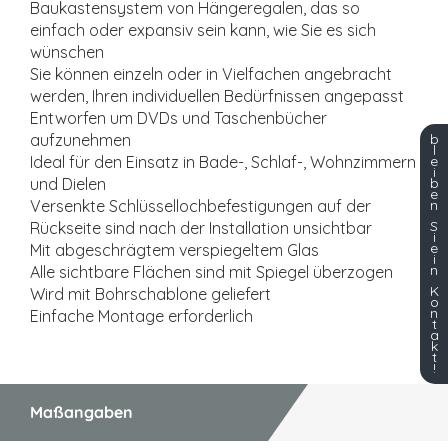
Baukastensystem von Hängeregalen, das so
einfach oder expansiv sein kann, wie Sie es sich
wünschen
Sie können einzeln oder in Vielfachen angebracht
werden, Ihren individuellen Bedürfnissen angepasst
Entworfen um DVDs und Taschenbücher
b
aufzunehmen
l
e
Ideal für den Einsatz in Bade-, Schlaf-, Wohnzimmern
i
b
und Dielen
e
n
Versenkte Schlüssellochbefestigungen auf der
S
Rückseite sind nach der Installation unsichtbar
i
e
Mit abgeschrägtem verspiegeltem Glas
i
n
Alle sichtbare Flächen sind mit Spiegel überzogen
K
Wird mit Bohrschablone geliefert
o
n
Einfache Montage erforderlich
t
a
k
t
!
Maßangaben