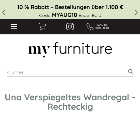
10 % Rabatt – Bestellungen über 1.100 €
MYAUG10
Code
Endet Bald
suc
Uno Verspiegeltes Wandregal -
Rechteckig
Zum
Ende
der
Bildgalerie