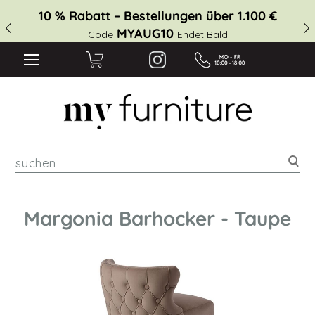
10 % Rabatt – Bestellungen über 1.100 €
MYAUG10
Code
Endet Bald
suc
Margonia Barhocker - Taupe
Zum
Ende
der
Bildgalerie
springen