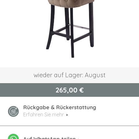
Zum
wieder auf Lager: August
Anfang
der
265,00 €
Bildgalerie
springen
Rückgabe & Rückerstattung
Erfahren Sie mehr
Auf WhatsApp teilen