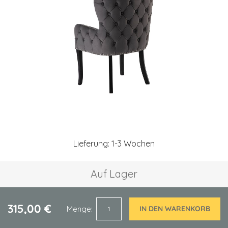
springen
Zum
Anfang
Lieferung: 1-3 Wochen
der
Bildgalerie
springen
Auf Lager
315,00 €
Menge
IN DEN WARENKORB