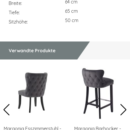
64 cm
Breite
65 cm
Tiefe
50 cm
Sitzhöhe
Verwandte Produkte
Margonia Esszimmerstuhl -
Margonia Barhocker -