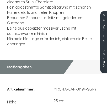
eleganten Stuhl Charakter
Fein abgestimmte Samtpolsterung mit schönen
Faltendetails und tiefen Knöpfen
b
l
Bequemer Schaumstoffsitz mit gefedertem
e
i
Gurtband
b
e
Beine aus gebeizter massiver Esche mit
n
satinschwarzem Finish
S
i
Minimale Montage erforderlich, einfach die Beine
e
i
anbringen
n
K
o
n
t
a
k
Maßangaben
t
!
Maßangaben
MRGNIA-CAR-J1194-SGRY
95 cm
Höhe