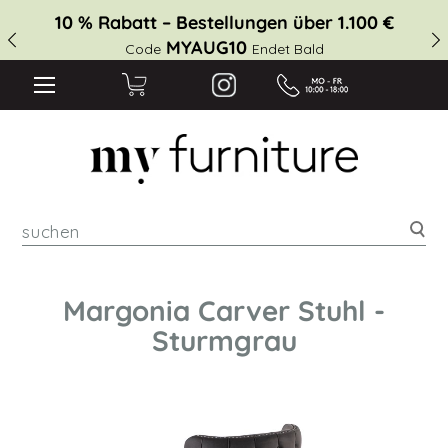
10 % Rabatt – Bestellungen über 1.100 €
MYAUG10
Code
Endet Bald
suc
Margonia Carver Stuhl -
Sturmgrau
Zum
Ende
der
Bildgalerie