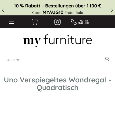
10 % Rabatt – Bestellungen über 1.100 €
MYAUG10
Code
Endet Bald
suc
Uno Verspiegeltes Wandregal -
Quadratisch
Zum
Ende
der
Bildgalerie