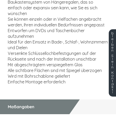
Baukastensystem von Hängeregalen, das so
einfach oder expansiv sein kann, wie Sie es sich
wünschen
Sie können einzeln oder in Vielfachen angebracht
werden, Ihren individuellen Bedürfnissen angepasst
Entworfen um DVDs und Taschenbücher
b
l
aufzunehmen
e
i
Ideal für den Einsatz in Bade-, Schlaf-, Wohnzimmern
b
e
und Dielen
n
Versenkte Schlüssellochbefestigungen auf der
S
i
Rückseite sind nach der Installation unsichtbar
e
i
Mit abgeschrägtem verspiegeltem Glas
n
Alle sichtbare Flächen sind mit Spiegel überzogen
K
o
Wird mit Bohrschablone geliefert
n
t
Einfache Montage erforderlich
a
k
t
!
Maßangaben