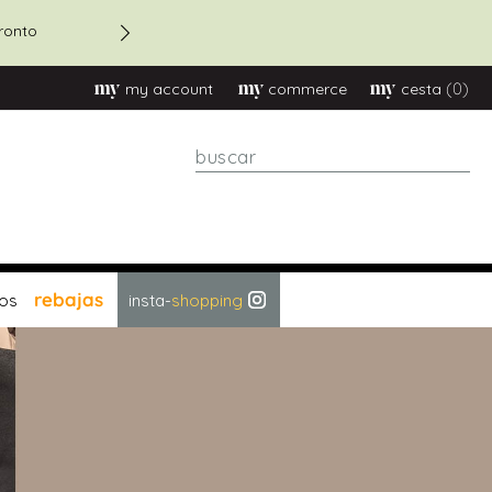
ronto
Descuento 20% en pedidos 
(0)
my account
commerce
cesta
Buscar
rebajas
os
insta-
shopping