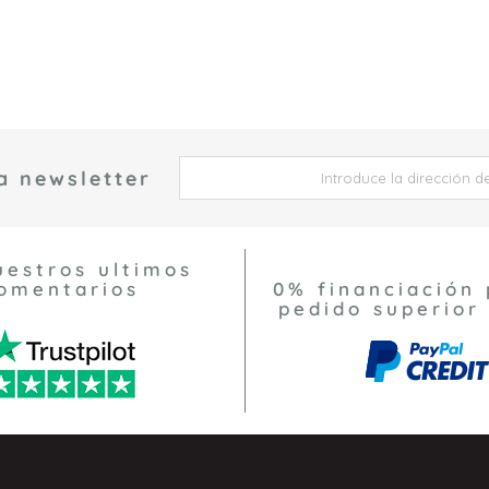
a newsletter
 *
uestros ultimos
omentarios
0% financiación 
pedido superior