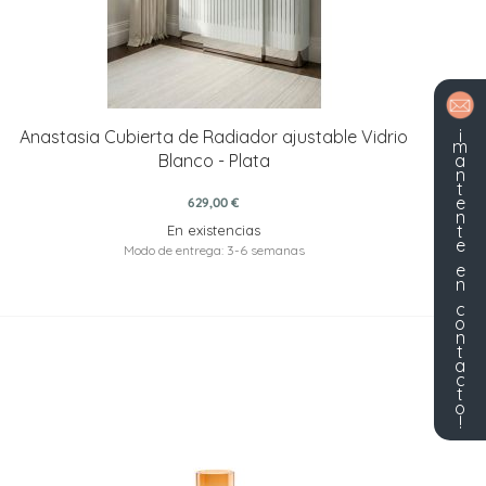
¡
Anastasia Cubierta de Radiador ajustable Vidrio
m
a
Blanco - Plata
n
t
e
629,00 €
n
t
En existencias
e
Modo de entrega: 3-6 semanas
e
n
c
o
n
t
a
c
t
o
!