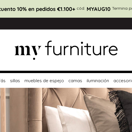
uento 10% en pedidos €1.100+
cód.
MYAUG10
Termina p
fás
sillas
muebles de espejo
camas
iluminación
accesori