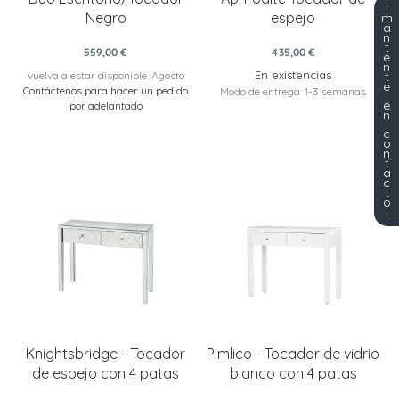
¡
Negro
espejo
m
a
n
t
559,00 €
435,00 €
e
n
En existencias
vuelva a estar disponible: Agosto
t
e
Contáctenos para hacer un pedido
Modo de entrega: 1-3 semanas
e
por adelantado
n
c
o
n
t
a
c
t
o
!
Knightsbridge - Tocador
Pimlico - Tocador de vidrio
de espejo con 4 patas
blanco con 4 patas