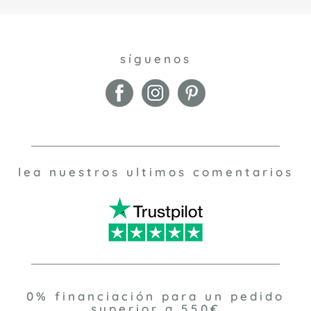
Preparando la escena
La mayoría de nuestros tocadores tienen
cómodas
y
mesillas de noche
, así que ¿por qué no regalarse un
nuevo conjunto? También tenemos una amplia gama de
síguenos
taburetes que combinan bien con nuestros tocadores. El
taburete Amelia, con sus detalles de latón y su tapizado
estriado, y la
otomana
Antoinette, son dos modelos
prácticos y elegantes que puede considerar. Complete el
conjunto con uno de nuestros elegantes espejos
iluminados para tocador.
lea nuestros ultimos comentarios
0% financiación para un pedido
superior a 550€