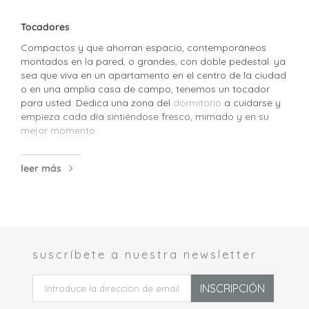
Tocadores
Compactos y que ahorran espacio, contemporáneos
montados en la pared, o grandes, con doble pedestal: ya
sea que viva en un apartamento en el centro de la ciudad
o en una amplia casa de campo, tenemos un tocador
para usted. Dedica una zona del
dormitorio
a cuidarse y
empieza cada día sintiéndose fresco, mimado y en su
mejor momento.
Notas de design
leer más
El espejo templado es un material ideal para los
tocadores
, ya que no se marca ni se decolora
permanentemente con los derrames y las manchas.
Nuestro tocador Harper es uno de los favoritos. Este
generoso diseño de siete cajones tiene un amplio espacio
de almacenamiento para todo su equipo de maquillaje y
suscríbete a nuestra newsletter
 *
peinado. El material atemporal hace que sea
estilísticamente versátil, adecuado para todo tipo de
interiores. Acabado con elegantes tiradores y zócalo de
INSCRIPCIÓN
latón o plata, es una pieza verdaderamente clásica.