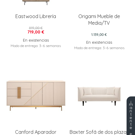
Eastwood Librería
Origami Mueble de
Media/TV
819,00 €
719,00 €
1.139,00 €
En existencias
En existencias
Modo de entrega: 3-6 semanas
Modo de entrega: 3-6 semanas
¡
m
a
n
t
e
n
t
e
Canford Aparador
Baxter Sofá de dos plazas
e