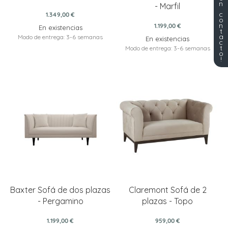
n
- Marfil
c
1.349,00 €
o
n
1.199,00 €
En existencias
t
a
Modo de entrega: 3-6 semanas
En existencias
c
t
Modo de entrega: 3-6 semanas
o
!
Baxter Sofá de dos plazas
Claremont Sofá de 2
- Pergamino
plazas - Topo
1.199,00 €
959,00 €