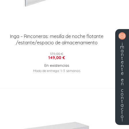
Inga – Rinconeras: mesilla de noche flotante
/estante/espacio de almacenamiento
¡
m
a
n
179,00 €
149,00 €
t
e
n
En existencias
t
Modo de entrega: 1-3 semanas
e
e
n
c
o
n
t
a
c
t
o
!