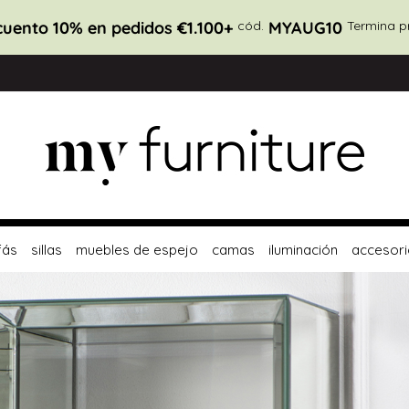
cuento 20% en pedidos €2.700+
cód.
MYAUG20
Termin
fás
sillas
muebles de espejo
camas
iluminación
accesori