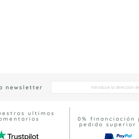
a newsletter
 *
uestros ultimos
omentarios
0% financiación 
pedido superior