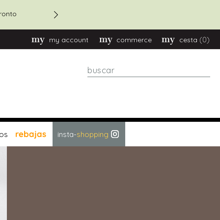
a pronto
(0)
my account
commerce
cesta
Buscar
rebajas
os
insta-
shopping