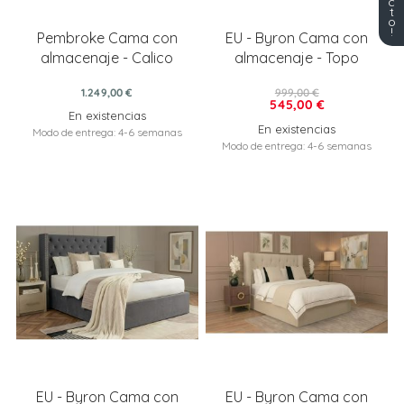
c
t
o
!
Pembroke Cama con
EU - Byron Cama con
almacenaje - Calico
almacenaje - Topo
1.249,00 €
999,00 €
545,00 €
En existencias
En existencias
Modo de entrega: 4-6 semanas
Modo de entrega: 4-6 semanas
EU - Byron Cama con
EU - Byron Cama con