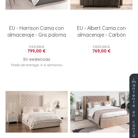
EU - Harrison Cama con
EU - Albert Cama con
almacenaje - Gris paloma
almacenaje - Carbón
949,00 €
1.029,00 €
799,00 €
769,00 €
En existencias
Modo de entrega: 4-6 semanas
¡
m
a
n
t
e
n
t
e
e
n
c
o
n
t
a