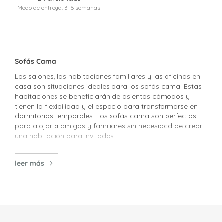
Modo de entrega: 3-6 semanas
Sofás Cama
Los salones, las habitaciones familiares y las oficinas en
casa son situaciones ideales para los sofás cama. Estas
habitaciones se beneficiarán de asientos cómodos y
tienen la flexibilidad y el espacio para transformarse en
dormitorios temporales. Los sofás cama son perfectos
para alojar a amigos y familiares sin necesidad de crear
una habitación para invitados.
Notas de design
leer más
Una de nuestras ideas más innovadoras es la
otomana/cama Jack, nuestro modelo más compacto y
versátil. Cuando está en modo otomano, ocupa un
espacio reducido de sólo 74x114 cm y puede
transformarse en una práctica cama individual. Este
diseño es muy adecuado para su uso en salones