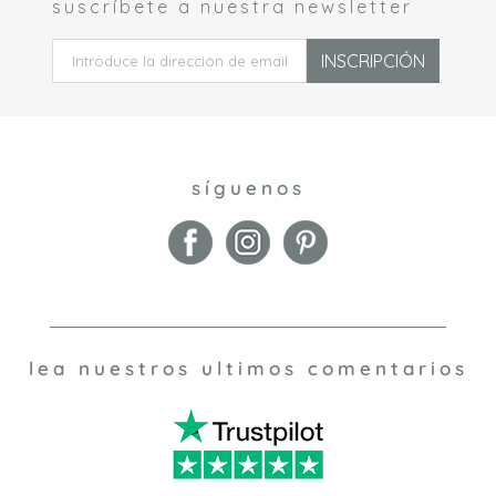
suscríbete a nuestra newsletter
 *
compactos y dormitorios infantiles. Si busca algo más
grande, excepcional y con estilo, nuestro sofá cama
Louanna es nuestra opción recomendada.
INSCRIPCIÓN
Preparando la escena
Si está amueblando una habitación pequeña y
multifuncional, el almacenamiento en la pared liberará un
valioso espacio en el suelo. Eche un vistazo a nuestras
estanterías modulares Alveare y a los espejos de pared:
síguenos
estas elegantes coordenadas son perfectas para
exponer y organizar sus cosas. Son llamativos con su
forma geométrica escultural y sus acabados metálicos.
Nuestras estanterías modulares Uno son otro diseño
inteligente, pero agregan también un toque más
glamuroso con su deslumbrante revestimiento de espejo
biselado.
lea nuestros ultimos comentarios