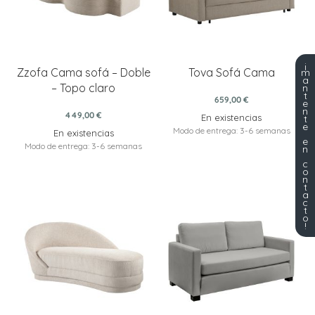
¡
Zzofa Cama sofá – Doble
Tova Sofá Cama
m
a
– Topo claro
n
t
659,00 €
e
n
449,00 €
En existencias
t
e
Modo de entrega: 3-6 semanas
En existencias
e
Modo de entrega: 3-6 semanas
n
c
o
n
t
a
c
t
o
!