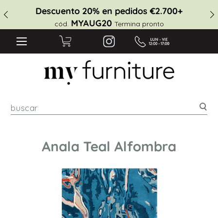
Descuento 20% en pedidos €2.700+
MYAUG20
cód.
Termina pronto
Bus
Anala Teal Alfombra
Saltar
al
final
de
la
galería