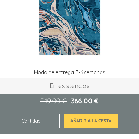
de
imágenes
Saltar
Modo de entrega: 3-6 semanas
al
comienzo
En existencias
de
la
galería
749,00 €
366,00 €
de
imágenes
Cantidad
AÑADIR A LA CESTA