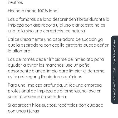
neutros
Hecho a mano 100% lana
Las alfombras de lana desprenden fibras durante la
limpieza con aspiradora y el uso diario; esto no es
una falla sino una característica natural
Utilice únicamente una aspiradora de succión ya
¡
m
que la aspiradora con cepillo giratorio puede dañar
a
n
la alfombra
t
e
n
Los derrames deben limpiarse de inmediato para
t
e
ayudar a evitar las manchas: use un paño
e
absorbente blanco limpio para limpiar el derrame,
n
evite restregar y limpiadores químicos
c
o
n
Para una limpieza profunda, utilice una empresa
t
a
profesional de limpieza de alfombras; no lave en
c
t
seco ni se seque en secadora
o
!
Si aparecen hilos sueltos, recórtelos con cuidado
con unas tijeras