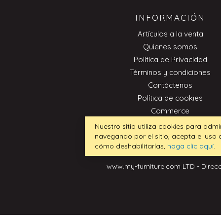
INFORMACIÓN
Artículos a la venta
Quienes somos
Política de Privacidad
Términos y condiciones
Contáctenos
Política de cookies
Commerce
Nuestro sitio utiliza cookies para admi
navegando por el sitio, acepta el uso
cómo deshabilitarlas,
haga clic aquí
.
www.my-furniture.com LTD - Direcc