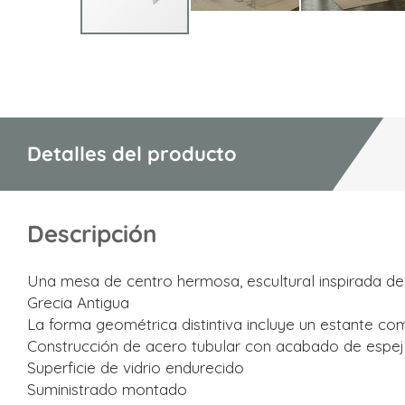
Saltar
al
comienzo
de
la
Detalles del producto
galería
de
imágenes
Descripción
Una mesa de centro hermosa, escultural inspirada de 
Grecia Antigua
La forma geométrica distintiva incluye un estante c
Construcción de acero tubular con acabado de espe
Superficie de vidrio endurecido
Suministrado montado