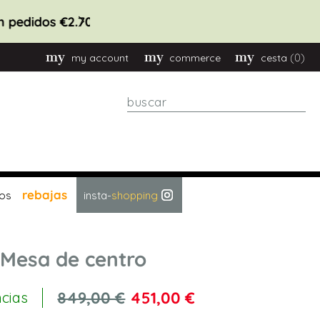
pronto
(0)
my account
commerce
cesta
Buscar
rebajas
os
insta-
shopping
 Mesa de centro
849,00 €
451,00 €
ncias