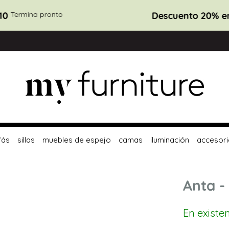
uento 20% en pedidos €2.700+
cód.
MYAUG20
Termina 
fás
sillas
muebles de espejo
camas
iluminación
accesori
Anta -
En existe