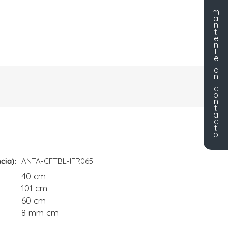
¡
m
a
n
t
e
n
t
e
e
n
c
o
n
t
a
c
t
o
!
cia)
ANTA-CFTBL-IFR065
40 cm
101 cm
60 cm
8 mm cm