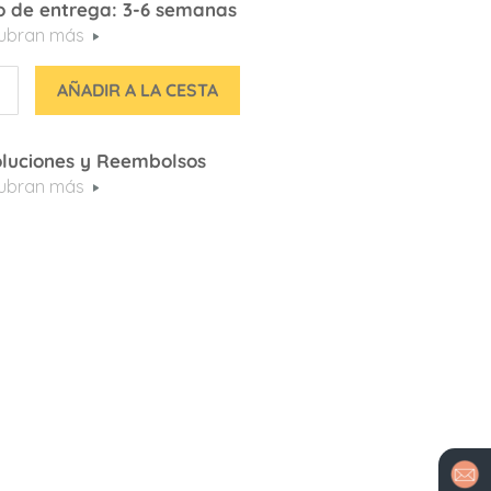
 de entrega: 3-6 semanas
ubran más
AÑADIR A LA CESTA
luciones y Reembolsos
ubran más