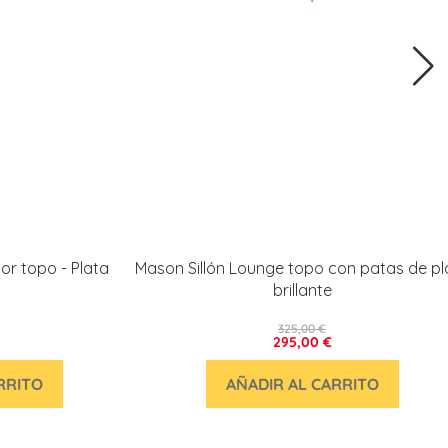
lor topo - Plata
Mason Sillón Lounge topo con patas de pl
brillante
325,00 €
295,00 €
RRITO
AÑADIR AL CARRITO