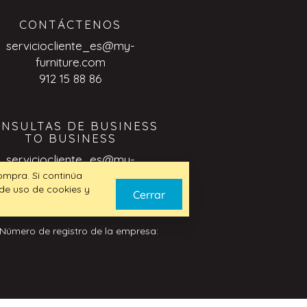
CONTÁCTENOS
serviciocliente_es@my-
furniture.com
912 15 88 86
NSULTAS DE BUSINESS
TO BUSINESS
serviciocliente_es@my-
furniture.com
compra. Si continúa
 de uso de cookies y
Cerrar
 Número de registro de la empresa: