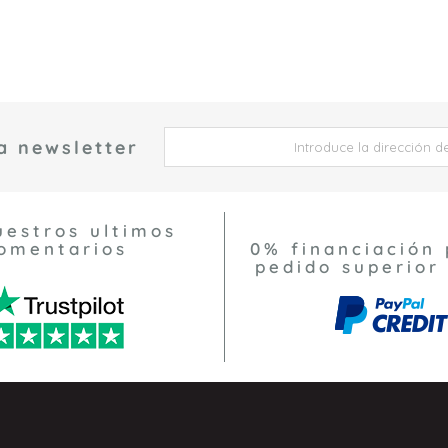
a newsletter
 *
uestros ultimos
omentarios
0% financiación 
pedido superior