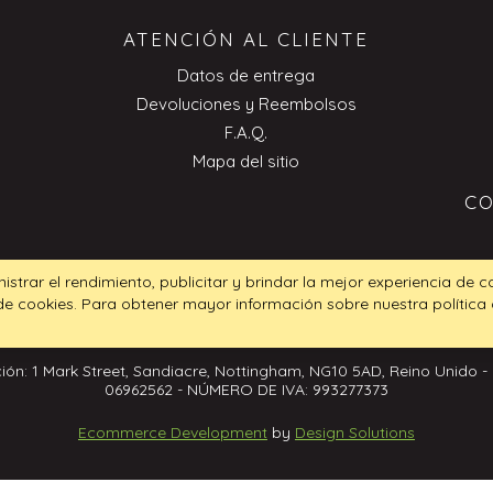
ATENCIÓN AL CLIENTE
Datos de entrega
Devoluciones y Reembolsos
F.A.Q.
Mapa del sitio
CO
nistrar el rendimiento, publicitar y brindar la mejor experiencia de 
 de cookies. Para obtener mayor información sobre nuestra política
ión: 1 Mark Street, Sandiacre, Nottingham, NG10 5AD, Reino Unido -
06962562 - NÚMERO DE IVA: 993277373
Ecommerce Development
by
Design Solutions