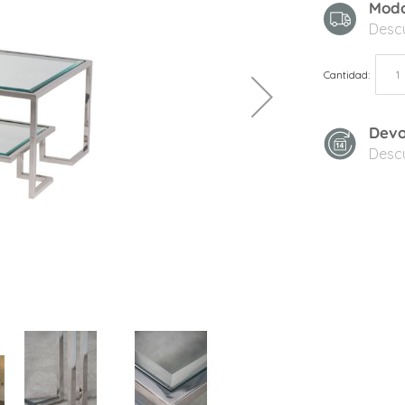
Modo
Desc
Cantidad
Devo
Desc