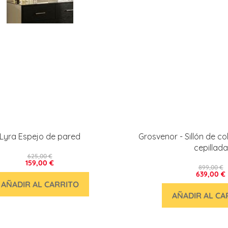
Lyra Espejo de pared
Grosvenor - Sillón de co
cepillada
625,00 €
159,00 €
899,00 €
639,00 €
AÑADIR AL CARRITO
AÑADIR AL CA