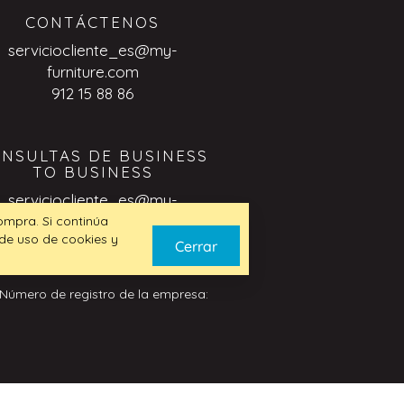
CONTÁCTENOS
serviciocliente_es@my-
furniture.com
912 15 88 86
NSULTAS DE BUSINESS
TO BUSINESS
serviciocliente_es@my-
furniture.com
compra. Si continúa
 de uso de cookies y
Cerrar
 Número de registro de la empresa: