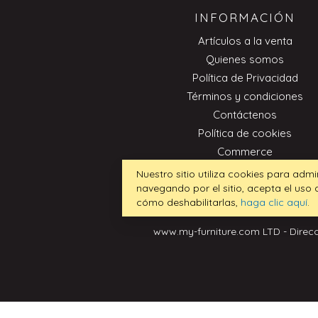
INFORMACIÓN
Artículos a la venta
Quienes somos
Política de Privacidad
Términos y condiciones
Contáctenos
Política de cookies
Commerce
Nuestro sitio utiliza cookies para admi
navegando por el sitio, acepta el uso
cómo deshabilitarlas,
haga clic aquí
.
www.my-furniture.com LTD - Direcc