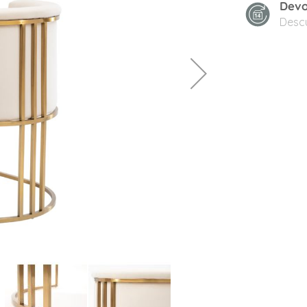
Devo
Desc