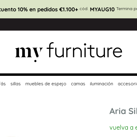
uento 10% en pedidos €1.100+
cód.
MYAUG10
Termina p
fás
sillas
muebles de espejo
camas
iluminación
accesori
Aria S
vuelva a 