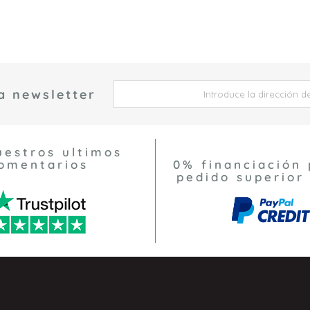
a newsletter
 *
uestros ultimos
omentarios
0% financiación 
pedido superior