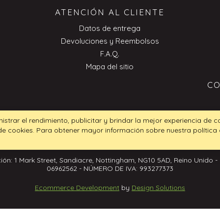
ATENCIÓN AL CLIENTE
Datos de entrega
Devoluciones y Reembolsos
F.A.Q.
Mapa del sitio
CO
nistrar el rendimiento, publicitar y brindar la mejor experiencia de 
 de cookies. Para obtener mayor información sobre nuestra política
ión: 1 Mark Street, Sandiacre, Nottingham, NG10 5AD, Reino Unido -
06962562 - NÚMERO DE IVA: 993277373
Ecommerce Development
by
Design Solutions