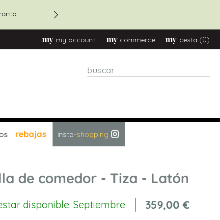
ronto
Descuento 20% en pedidos 
(0)
my account
commerce
cesta
Buscar
rebajas
os
insta-
shopping
illa de comedor - Tiza - Latón
359,00 €
estar disponible: Septiembre