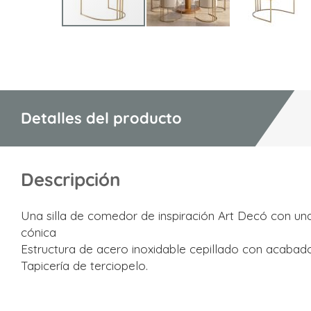
Saltar
al
comienzo
de
la
Detalles del producto
galería
de
imágenes
Descripción
Una silla de comedor de inspiración Art Decó con una d
cónica
Estructura de acero inoxidable cepillado con acabad
Tapicería de terciopelo.