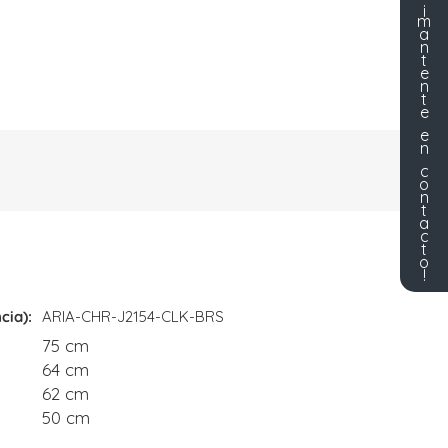
¡
m
a
n
t
e
n
t
e
e
n
c
o
n
t
a
c
t
o
!
cia)
ARIA-CHR-J2154-CLK-BRS
75 cm
64 cm
62 cm
50 cm