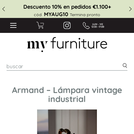
Descuento 10% en pedidos €1.100+
MYAUG10
cód.
Termina pronto
Bus
Armand – Lámpara vintage
industrial
Saltar
al
final
de