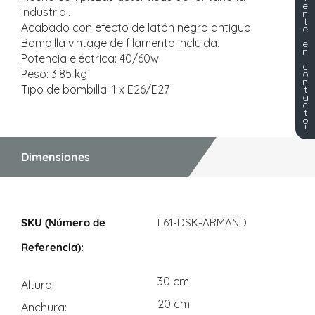
e
industrial.
n
t
Acabado con efecto de latón negro antiguo.
e
Bombilla vintage de filamento incluida.
e
n
Potencia eléctrica: 40/60w
c
Peso: 3.85 kg
o
n
Tipo de bombilla: 1 x E26/E27
t
a
c
t
o
!
Dimensiones
Dimensiones
L61-DSK-ARMAND
30 cm
Altura
20 cm
Anchura