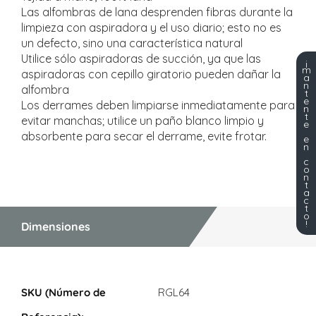
Las alfombras de lana desprenden fibras durante la
limpieza con aspiradora y el uso diario; esto no es
un defecto, sino una característica natural
Utilice sólo aspiradoras de succión, ya que las
¡
m
aspiradoras con cepillo giratorio pueden dañar la
a
n
alfombra
t
e
Los derrames deben limpiarse inmediatamente para
n
t
evitar manchas; utilice un paño blanco limpio y
e
absorbente para secar el derrame, evite frotar.
e
n
c
o
n
t
a
c
t
o
!
Dimensiones
Dimensiones
RGL64