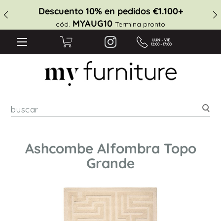
Descuento 10% en pedidos €1.100+
MYAUG10
cód.
Termina pronto
Bus
Ashcombe Alfombra Topo
Grande
Saltar
al
final
de