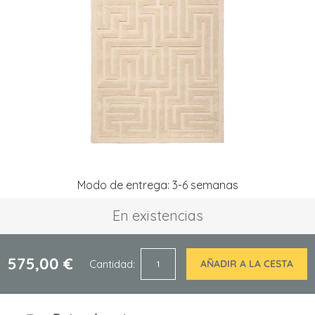
la
galería
de
imágenes
Saltar
Modo de entrega: 3-6 semanas
al
comienzo
En existencias
de
la
galería
de
575,00 €
Cantidad
AÑADIR A LA CESTA
imágenes