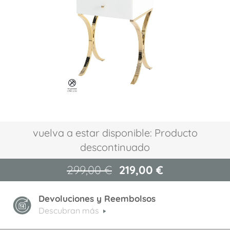
la
galería
de
imágenes
Saltar
vuelva a estar disponible: Producto
al
descontinuado
comienzo
de
la
299,00 €
219,00 €
galería
de
Devoluciones y Reembolsos
imágenes
Descubran más