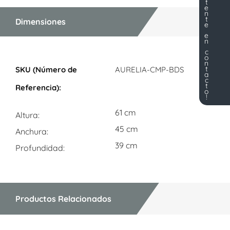
t
e
n
t
Dimensiones
e
e
n
c
o
Dimensiones
n
t
AURELIA-CMP-BDS
a
c
t
o
!
61 cm
Altura
45 cm
Anchura
39 cm
Profundidad
Productos Relacionados