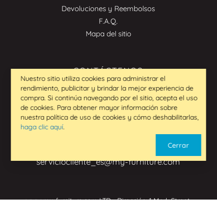
Devoluciones y Reembolsos
F.A.Q.
Mapa del sitio
CONTÁCTENOS
Nuestro sitio utiliza cookies para administrar el
serviciocliente_es@my-furniture.com
rendimiento, publicitar y brindar la mejor experiencia de
912 15 88 86
compra. Si continúa navegando por el sitio, acepta el uso
de cookies. Para obtener mayor información sobre
nuestra política de uso de cookies y cómo deshabilitarlas,
haga clic aquí
.
CONSULTAS DE BUSINESS TO
Cerrar
BUSINESS
serviciocliente_es@my-furniture.com
www.my-furniture.com LTD - Dirección: 1 Mark Street,
Sandiacre, Nottingham, NG10 5AD, Reino Unido - Número