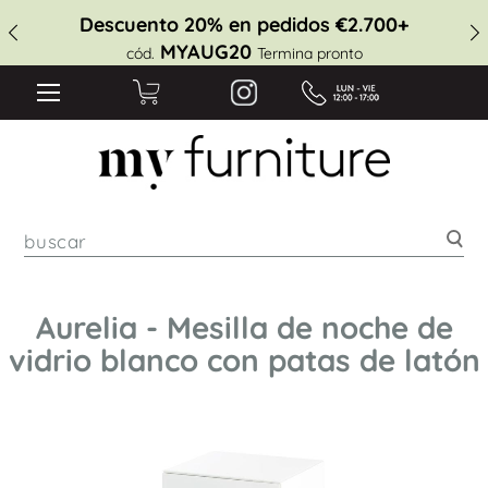
Descuento 20% en pedidos €2.700+
MYAUG20
cód.
Termina pronto
Bus
Aurelia - Mesilla de noche de
vidrio blanco con patas de latón
Saltar
al
final
de