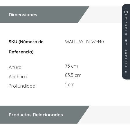
¡
m
Dimensiones
a
n
t
e
n
t
e
Dimensiones
e
WALL-AYLIN-WM40
n
c
o
n
t
a
c
75 cm
Altura
t
o
!
83.5 cm
Anchura
1 cm
Profundidad
Productos Relacionados