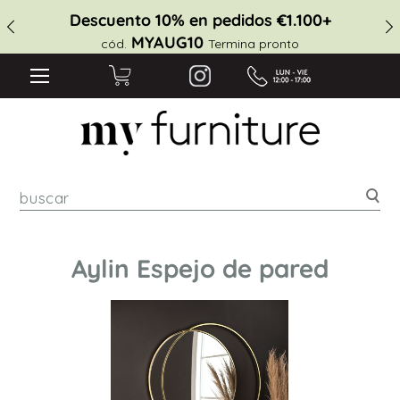
Descuento 10% en pedidos €1.100+
MYAUG10
cód.
Termina pronto
Bus
Aylin Espejo de pared
Saltar
al
final
de
la
galería