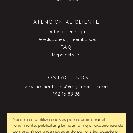
ATENCIÓN AL CLIENTE
Datos de entrega
Devoluciones y Reembolsos
F.A.Q.
Mapa del sitio
CONTÁCTENOS
serviciocliente_es@my-furniture.com
912 15 88 86
CONSULTAS DE BUSINESS TO
Nuestro sitio utiliza cookies para administrar el
BUSINESS
rendimiento, publicitar y brindar la mejor experiencia de
compra. Si continúa navegando por el sitio, acepta el