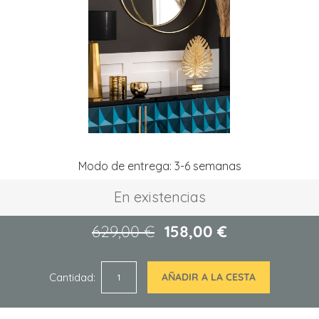
de
imágenes
Saltar
Modo de entrega: 3-6 semanas
al
comienzo
En existencias
de
la
galería
629,00 €
158,00 €
de
imágenes
Cantidad
AÑADIR A LA CESTA