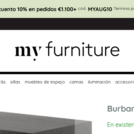
uento 10% en pedidos €1.100+
cód.
MYAUG10
Termina p
fás
sillas
muebles de espejo
camas
iluminación
accesori
Burban
En existe