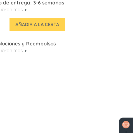
 de entrega: 3-6 semanas
ubran más
AÑADIR A LA CESTA
luciones y Reembolsos
ubran más
¡