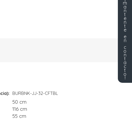
m
a
n
t
e
n
t
e
e
n
c
o
n
t
a
c
t
o
!
cia)
BURBNK-JJ-32-CFTBL
50 cm
116 cm
55 cm