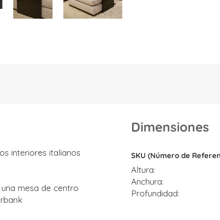
Dimensiones
Dimensiones
s interiores italianos
SKU (Número de Referen
Altura
Anchura
ar una mesa de centro
Profundidad
urbank