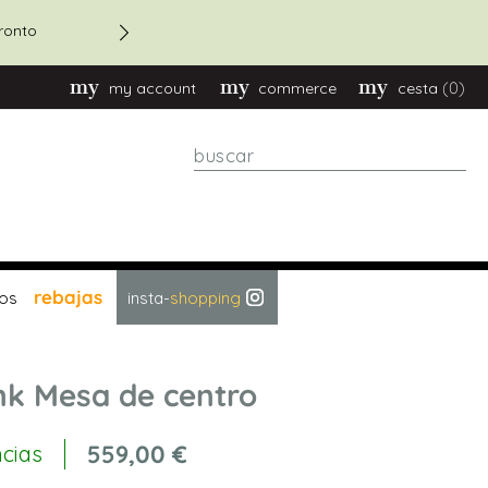
ronto
Descuento 20% en pedidos 
(0)
my account
commerce
cesta
Buscar
rebajas
os
insta-
shopping
k Mesa de centro
559,00 €
ncias