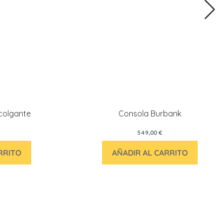
colgante
Consola Burbank
549,00 €
RRITO
AÑADIR AL CARRITO