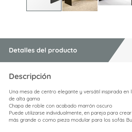
Saltar
al
comienzo
de
la
Detalles del producto
galería
de
imágenes
Descripción
Una mesa de centro elegante y versátil inspirada en lo
de alta gama
Chapa de roble con acabado marrón oscuro
Puede utilizarse individualmente, en pareja para cre
más grande o como pieza modular para los sofás B