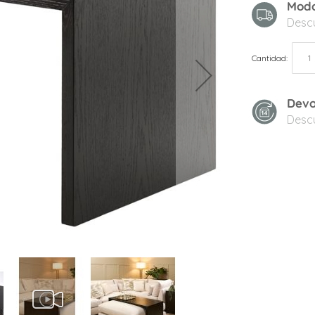
Modo
Desc
Cantidad
Devo
Desc