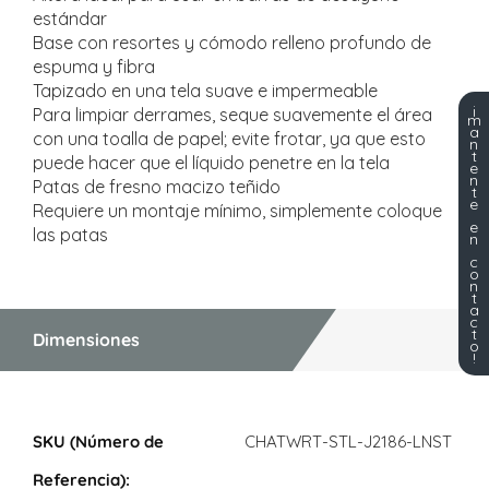
estándar
Base con resortes y cómodo relleno profundo de
espuma y fibra
Tapizado en una tela suave e impermeable
¡
Para limpiar derrames, seque suavemente el área
m
a
con una toalla de papel; evite frotar, ya que esto
n
t
puede hacer que el líquido penetre en la tela
e
n
Patas de fresno macizo teñido
t
e
Requiere un montaje mínimo, simplemente coloque
e
las patas
n
c
o
n
t
a
c
t
Dimensiones
o
!
Dimensiones
CHATWRT-STL-J2186-LNST