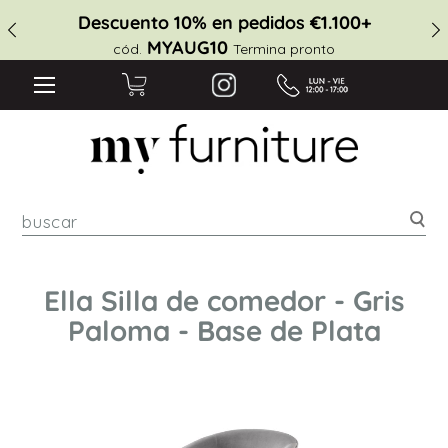
Descuento 10% en pedidos €1.100+
MYAUG10
cód.
Termina pronto
Bus
Ella Silla de comedor - Gris
Paloma - Base de Plata
Saltar
al
final
de