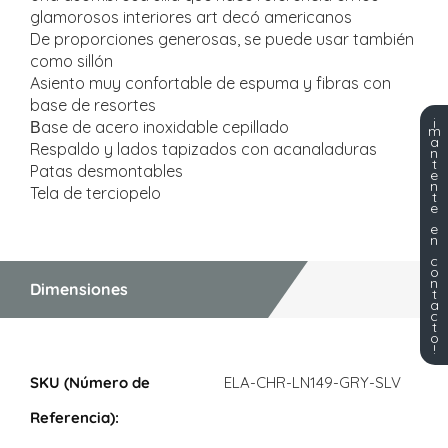
glamorosos interiores art decó americanos
De proporciones generosas, se puede usar también
como sillón
Asiento muy confortable de espuma y fibras con
base de resortes
¡
Βase de acero inoxidable cepillado
m
a
Respaldo y lados tapizados con acanaladuras
n
t
Patas desmontables
e
n
Tela de terciopelo
t
e
e
n
c
o
n
Dimensiones
t
a
c
t
o
!
Dimensiones
ELA-CHR-LN149-GRY-SLV