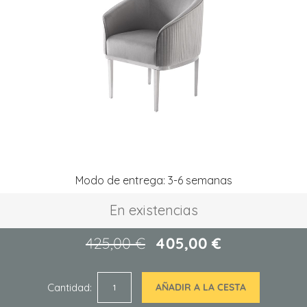
la
galería
de
imágenes
Saltar
Modo de entrega: 3-6 semanas
al
comienzo
En existencias
de
la
galería
425,00 €
405,00 €
de
imágenes
Cantidad
AÑADIR A LA CESTA