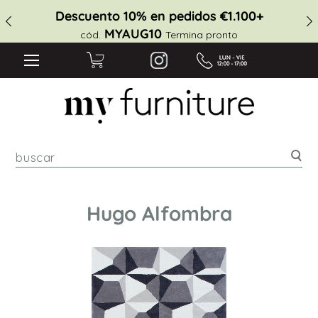
Descuento 10% en pedidos €1.100+
MYAUG10
cód.
Termina pronto
Bus
Hugo Alfombra
Saltar
al
final
de
la
galería