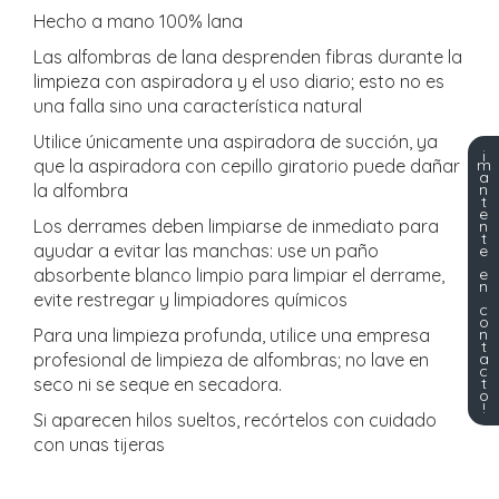
Hecho a mano 100% lana
Las alfombras de lana desprenden fibras durante la
limpieza con aspiradora y el uso diario; esto no es
una falla sino una característica natural
Utilice únicamente una aspiradora de succión, ya
¡
m
que la aspiradora con cepillo giratorio puede dañar
a
n
la alfombra
t
e
Los derrames deben limpiarse de inmediato para
n
t
ayudar a evitar las manchas: use un paño
e
e
absorbente blanco limpio para limpiar el derrame,
n
evite restregar y limpiadores químicos
c
o
n
Para una limpieza profunda, utilice una empresa
t
a
profesional de limpieza de alfombras; no lave en
c
t
seco ni se seque en secadora.
o
!
Si aparecen hilos sueltos, recórtelos con cuidado
con unas tijeras