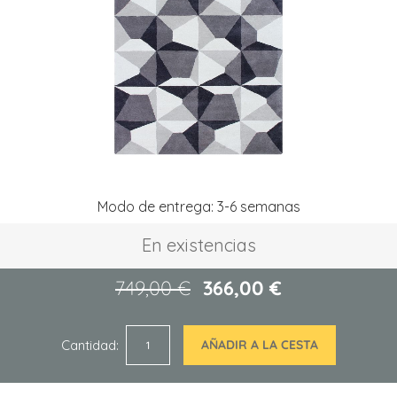
de
imágenes
Saltar
Modo de entrega: 3-6 semanas
al
comienzo
En existencias
de
la
galería
749,00 €
366,00 €
de
imágenes
Cantidad
AÑADIR A LA CESTA