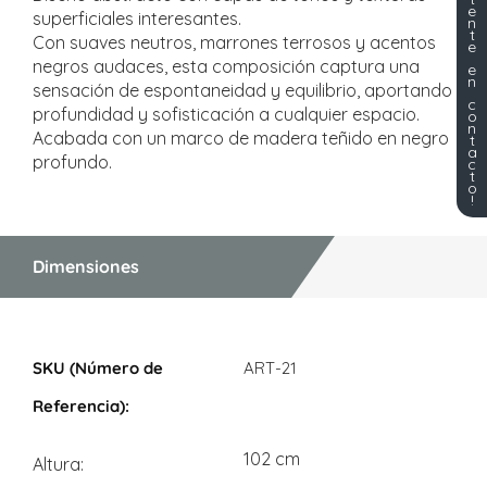
e
superficiales interesantes.
n
t
Con suaves neutros, marrones terrosos y acentos
e
negros audaces, esta composición captura una
e
n
sensación de espontaneidad y equilibrio, aportando
c
profundidad y sofisticación a cualquier espacio.
o
n
Acabada con un marco de madera teñido en negro
t
a
profundo.
c
t
o
!
Dimensiones
Dimensiones
ART-21
102 cm
Altura