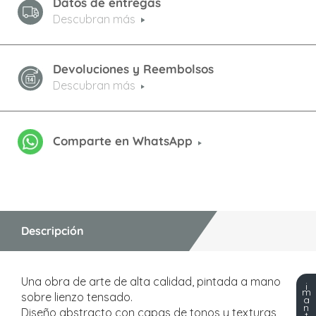
Datos de entregas
Descubran más
Devoluciones y Reembolsos
Descubran más
Comparte en WhatsApp
Descripción
Una obra de arte de alta calidad, pintada a mano
¡
m
sobre lienzo tensado.
a
n
Diseño abstracto con capas de tonos y texturas
t