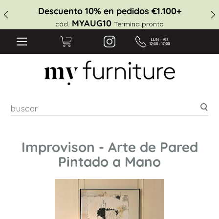
Descuento 10% en pedidos €1.100+
MYAUG10
cód.
Termina pronto
Bus
Improvison - Arte de Pared
Pintado a Mano
Saltar
al
final
de