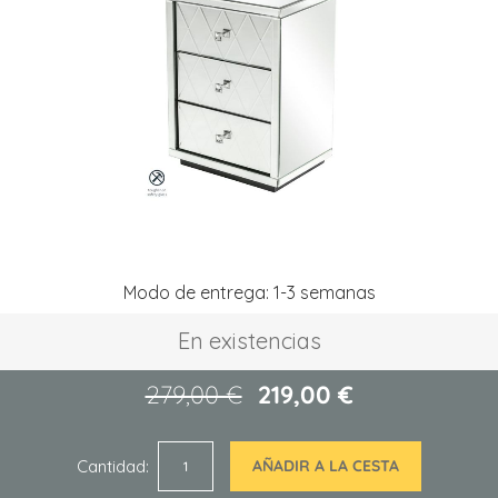
la
galería
de
imágenes
Saltar
Modo de entrega: 1-3 semanas
al
comienzo
En existencias
de
la
galería
279,00 €
219,00 €
de
imágenes
Cantidad
AÑADIR A LA CESTA