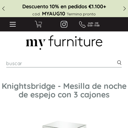
Descuento 10% en pedidos €1.100+
MYAUG10
cód.
Termina pronto
Bus
Knightsbridge - Mesilla de noche
de espejo con 3 cajones
Saltar
al
final
de