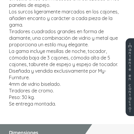
paneles de espejo.
Los surcos ligeramente marcados en los cajones,
añaden encanto y carácter a cada pieza de la
gama.
Tiradores cuadrados grandes en forma de
diamante, una combinación de vidrio y metal que
¡
proporciona un estilo muy elegante.
m
a
La gama incluye mesillas de noche, tocador,
n
t
cómoda baja de 3 cajones, cómoda alta de 5
e
n
cajones, taburete de espejo y espejo de tocador.
t
e
Diseñada y vendida exclusivamente por My-
e
Furniture.
n
4mm de vidrio biselado.
c
o
Tiradores de cromo.
n
t
Peso: 30 kg.
a
c
Se entrega montada.
t
o
!
Dimensiones