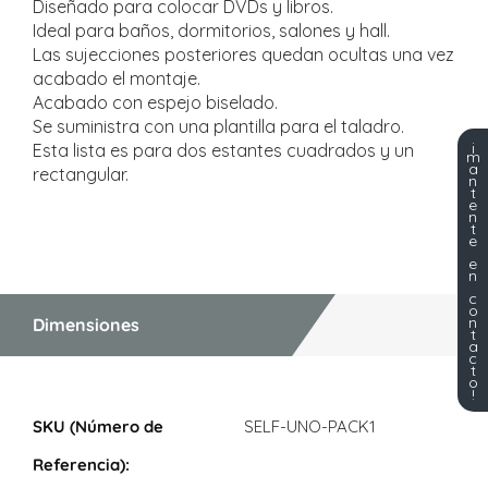
Diseñado para colocar DVDs y libros.
Ideal para baños, dormitorios, salones y hall.
Las sujecciones posteriores quedan ocultas una vez
acabado el montaje.
Acabado con espejo biselado.
Se suministra con una plantilla para el taladro.
¡
Esta lista es para dos estantes cuadrados y un
m
a
rectangular.
n
t
e
n
t
e
e
n
c
o
n
Dimensiones
t
a
c
t
o
!
Dimensiones
SELF-UNO-PACK1