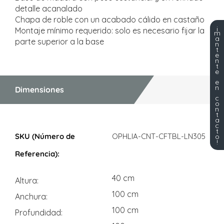
detalle acanalado
Chapa de roble con un acabado cálido en castaño
¡
Montaje mínimo requerido: solo es necesario fijar la
m
a
parte superior a la base
n
t
e
n
t
e
e
n
Dimensiones
c
o
n
t
a
Dimensiones
c
t
OPHLIA-CNT-CFTBL-LN305
o
!
40 cm
Altura
100 cm
Anchura
100 cm
Profundidad