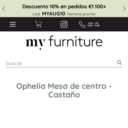
Descuento 10% en pedidos €1.100+
MYAUG10
cód.
Termina pronto
Bus
Ophelia Mesa de centro -
Castaño
Saltar
al
final
de