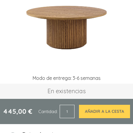
la
galería
de
imágenes
Saltar
Modo de entrega: 3-6 semanas
al
comienzo
En existencias
de
la
galería
de
445,00 €
Cantidad
AÑADIR A LA CESTA
imágenes