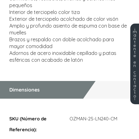
pequeños
Interior de terciopelo color tiza
Exterior de terciopelo acolchado de color visón
Amplio y profundo asiento de espuma con base de
¡
m
muelles
a
n
Brazos y respaldo con doble acolchado para
t
e
mayor comodidad
n
t
Adornos de acero inoxidable cepillado y patas
e
esféricas con acabado de latón
e
n
c
o
n
t
a
c
Dimensiones
t
o
!
Dimensiones
OZMAN-2S-LN240-CM