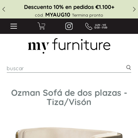
Descuento 10% en pedidos €1.100+
MYAUG10
cód.
Termina pronto
Bus
Ozman Sofá de dos plazas -
Tiza/Visón
Saltar
al
final
de