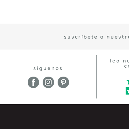
suscríbete a nuestr
lea n
c
síguenos