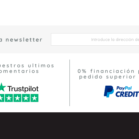
a newsletter
 *
uestros ultimos
omentarios
0% financiación 
pedido superior