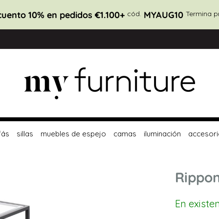
uento 10% en pedidos €1.100+
cód.
MYAUG10
Termina p
fás
sillas
muebles de espejo
camas
iluminación
accesori
Rippon
En existe