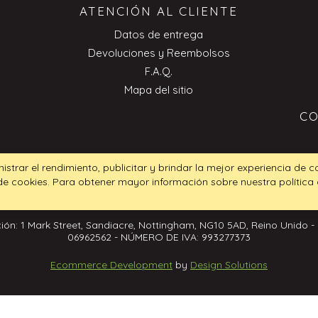
ATENCIÓN AL CLIENTE
Datos de entrega
Devoluciones y Reembolsos
F.A.Q.
Mapa del sitio
CO
nistrar el rendimiento, publicitar y brindar la mejor experiencia de 
 de cookies. Para obtener mayor información sobre nuestra política
ión: 1 Mark Street, Sandiacre, Nottingham, NG10 5AD, Reino Unido -
06962562 - NÚMERO DE IVA: 993277373
Ecommerce Development
by
Design Solutions