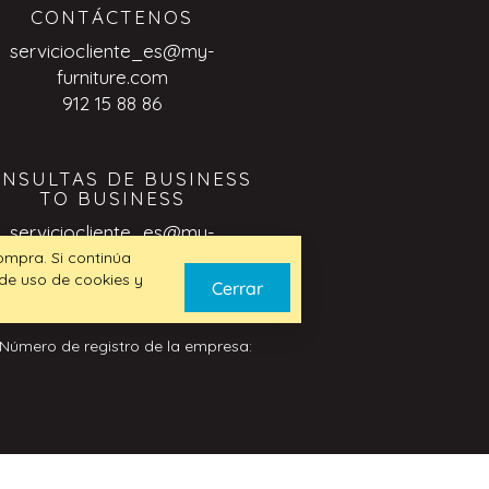
CONTÁCTENOS
serviciocliente_es@my-
furniture.com
912 15 88 86
NSULTAS DE BUSINESS
TO BUSINESS
serviciocliente_es@my-
furniture.com
compra. Si continúa
 de uso de cookies y
Cerrar
 Número de registro de la empresa: