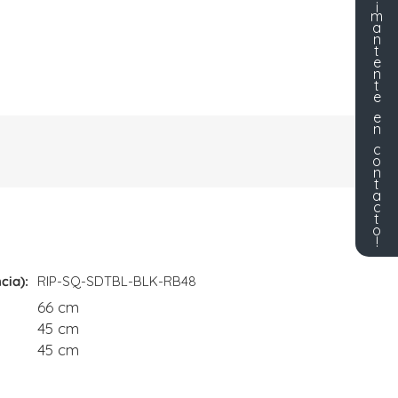
¡
m
a
n
t
e
n
t
e
e
n
c
o
n
t
a
c
t
o
!
cia)
RIP-SQ-SDTBL-BLK-RB48
66 cm
45 cm
45 cm