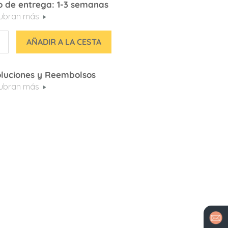
 de entrega: 1-3 semanas
ubran más
AÑADIR A LA CESTA
luciones y Reembolsos
ubran más