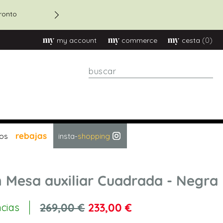
ronto
Descuento 20% en pedidos 
(0)
my account
commerce
cesta
Buscar
rebajas
os
insta-
shopping
 Mesa auxiliar Cuadrada - Negra
269,00 €
233,00 €
ncias