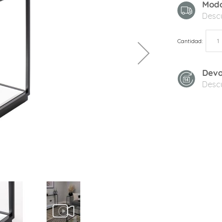
Modo
Desc
Cantidad
Devo
Desc