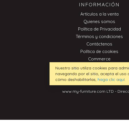
INFORMACIÓN
Artículos a la venta
Quienes somos
Política de Privacidad
Términos y condiciones
Contáctenos
Política de cookies
Commerce
Nuestro sitio utiliza cookies para admi
navegando por el sitio, acepta el uso
cómo deshabilitarlas,
haga clic aquí
.
www.my-furniture.com LTD - Direcc