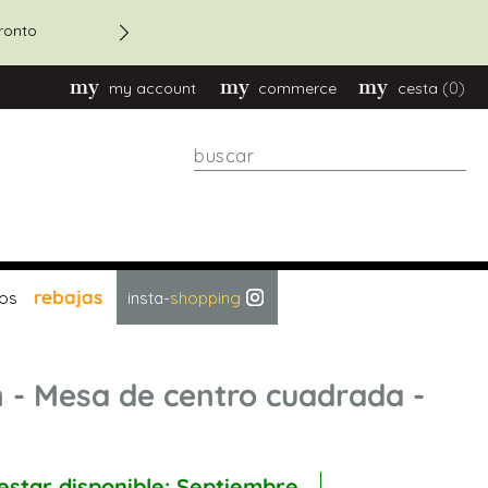
ronto
Descuento 20% en pedidos 
(0)
my account
commerce
cesta
Buscar
rebajas
os
insta-
shopping
 - Mesa de centro cuadrada -
estar disponible: Septiembre