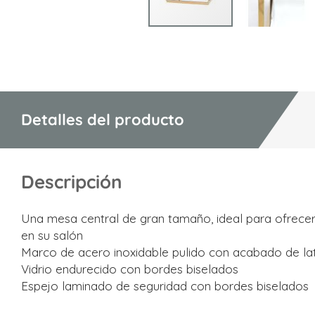
Saltar
al
comienzo
de
la
Detalles del producto
galería
de
imágenes
Descripción
Una mesa central de gran tamaño, ideal para ofrecer
en su salón
Marco de acero inoxidable pulido con acabado de la
Vidrio endurecido con bordes biselados
Espejo laminado de seguridad con bordes biselados