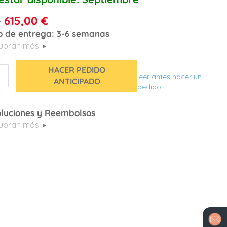
€
615,00 €
 de entrega: 3-6 semanas
ubran más
HACER PEDIDO
leer antes hacer un
ANTICIPADO
pedido
luciones y Reembolsos
ubran más