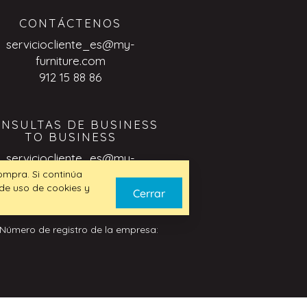
CONTÁCTENOS
serviciocliente_es@my-
furniture.com
912 15 88 86
NSULTAS DE BUSINESS
TO BUSINESS
serviciocliente_es@my-
furniture.com
compra. Si continúa
 de uso de cookies y
Cerrar
 Número de registro de la empresa: