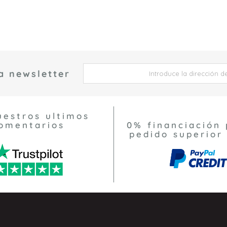
a newsletter
 *
uestros ultimos
omentarios
0% financiación 
pedido superior