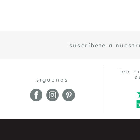
suscríbete a nuestr
lea n
c
síguenos