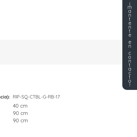
¡
m
a
n
t
e
n
t
e
e
n
c
o
n
t
a
c
t
o
!
cia)
RIP-SQ-CTBL-G-RB-17
40 cm
90 cm
90 cm