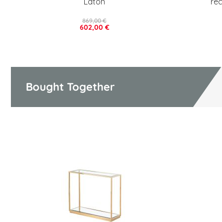
Latón
rec
869,00 €
602,00 €
Bought Together