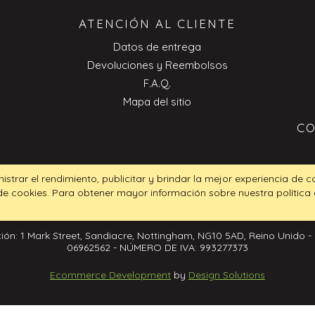
ATENCIÓN AL CLIENTE
Datos de entrega
Devoluciones y Reembolsos
F.A.Q.
Mapa del sitio
CO
nistrar el rendimiento, publicitar y brindar la mejor experiencia de 
 de cookies. Para obtener mayor información sobre nuestra política
ión: 1 Mark Street, Sandiacre, Nottingham, NG10 5AD, Reino Unido -
06962562 - NÚMERO DE IVA: 993277373
Ecommerce Development
by
Design Solutions