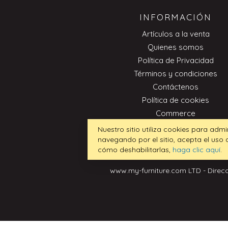
INFORMACIÓN
Artículos a la venta
Quienes somos
Política de Privacidad
Términos y condiciones
Contáctenos
Política de cookies
Commerce
Nuestro sitio utiliza cookies para admi
navegando por el sitio, acepta el uso
cómo deshabilitarlas,
haga clic aquí
.
www.my-furniture.com LTD - Direcc