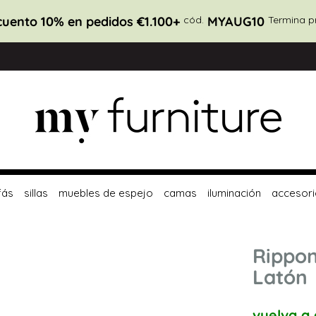
uento 10% en pedidos €1.100+
cód.
MYAUG10
Termina p
fás
sillas
muebles de espejo
camas
iluminación
accesori
Rippon
Latón
vuelva a 