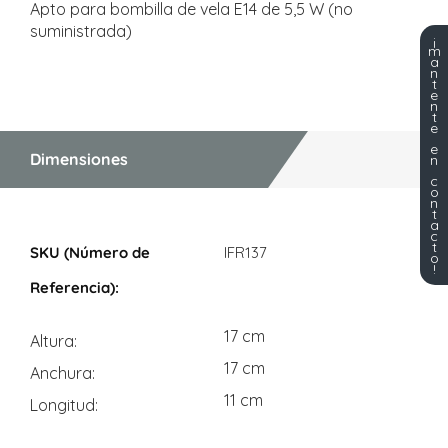
Apto para bombilla de vela E14 de 5,5 W (no
suministrada)
¡
m
a
n
t
e
n
t
e
e
Dimensiones
n
c
o
n
t
a
Dimensiones
c
t
IFR137
o
!
17 cm
Altura
17 cm
Anchura
11 cm
Longitud