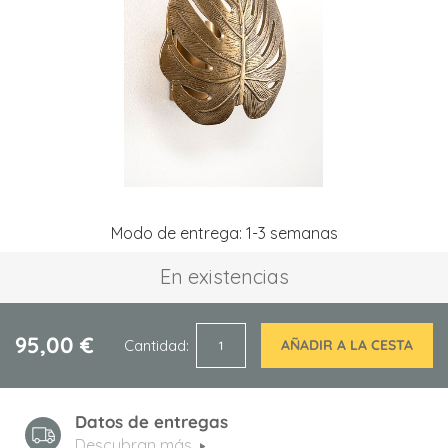
de
imágenes
Saltar
Modo de entrega: 1-3 semanas
al
comienzo
En existencias
de
la
galería
de
95,00 €
Cantidad
AÑADIR A LA CESTA
imágenes
Datos de entregas
Descubran más