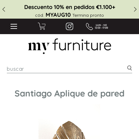
Descuento 10% en pedidos €1.100+
MYAUG10
cód.
Termina pronto
Bus
Santiago Aplique de pared
Saltar
al
final
de
la
galería