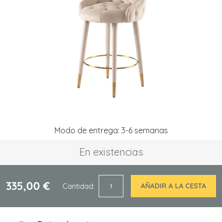
la
galería
de
imágenes
Saltar
Modo de entrega: 3-6 semanas
al
comienzo
En existencias
de
la
galería
de
335,00 €
Cantidad
AÑADIR A LA CESTA
imágenes