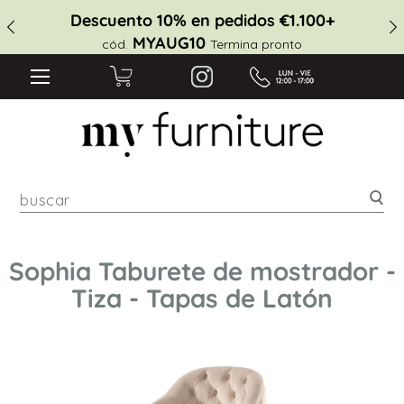
Descuento 10% en pedidos €1.100+
MYAUG10
cód.
Termina pronto
Bus
Sophia Taburete de mostrador -
Tiza - Tapas de Latón
Saltar
al
final
de