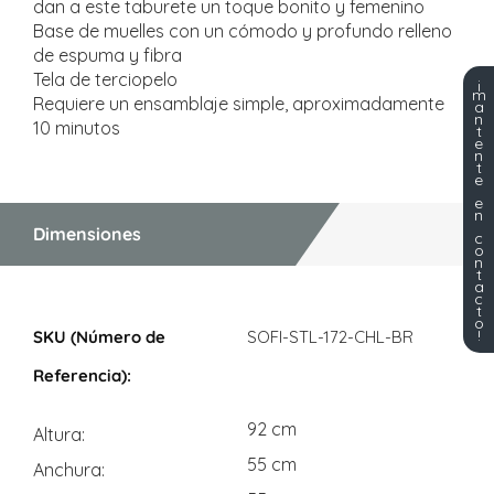
dan a este taburete un toque bonito y femenino
Base de muelles con un cómodo y profundo relleno
de espuma y fibra
Tela de terciopelo
¡
m
Requiere un ensamblaje simple, aproximadamente
a
n
10 minutos
t
e
n
t
e
e
n
Dimensiones
c
o
n
t
a
c
t
Dimensiones
o
!
SOFI-STL-172-CHL-BR
92 cm
Altura
55 cm
Anchura