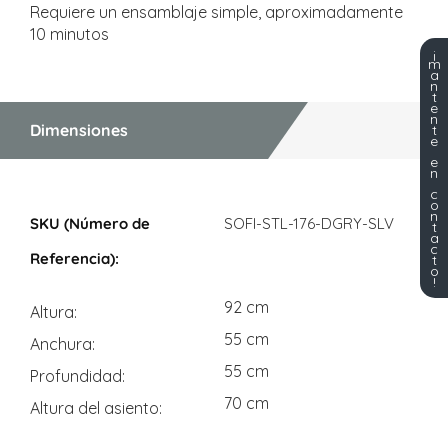
Requiere un ensamblaje simple, aproximadamente
10 minutos
¡
m
a
n
t
e
n
Dimensiones
t
e
e
n
c
Dimensiones
o
n
SOFI-STL-176-DGRY-SLV
t
a
c
t
o
!
92 cm
Altura
55 cm
Anchura
55 cm
Profundidad
70 cm
Altura del asiento