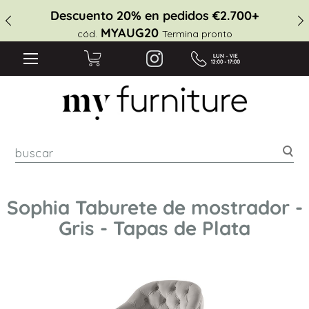
Descuento 20% en pedidos €2.700+
MYAUG20
cód.
Termina pronto
Bus
Sophia Taburete de mostrador -
Gris - Tapas de Plata
Saltar
al
final
de