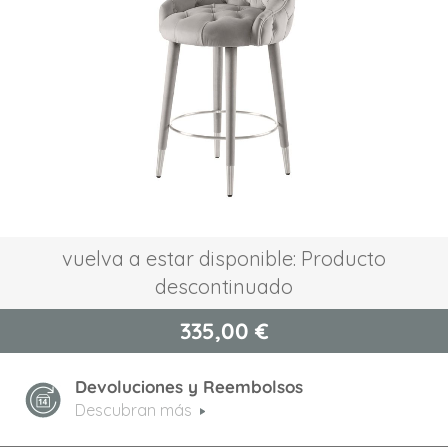
la
galería
de
imágenes
Saltar
vuelva a estar disponible: Producto
al
descontinuado
comienzo
de
la
335,00 €
galería
de
Devoluciones y Reembolsos
imágenes
Descubran más