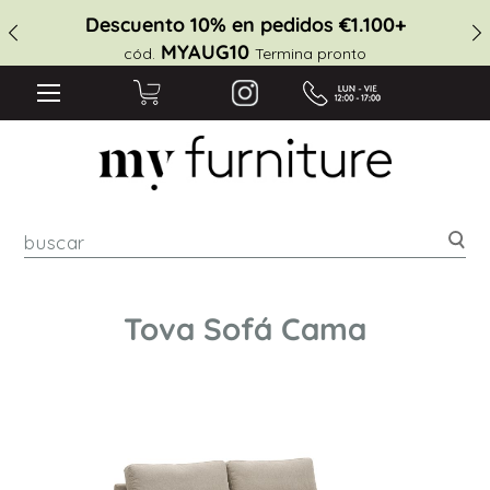
Descuento 10% en pedidos €1.100+
MYAUG10
cód.
Termina pronto
Bus
Tova Sofá Cama
Saltar
al
final
de
la
galería