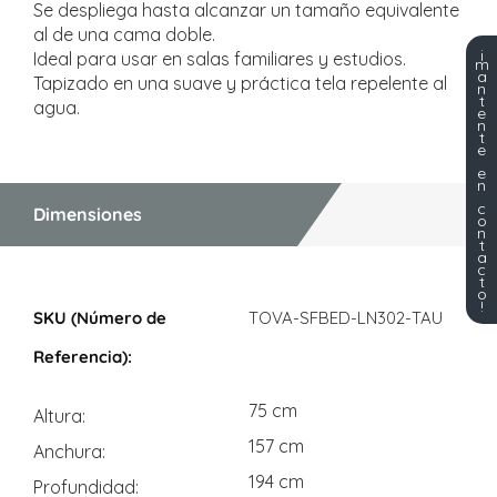
Se despliega hasta alcanzar un tamaño equivalente
al de una cama doble.
¡
Ideal para usar en salas familiares y estudios.
m
a
Tapizado en una suave y práctica tela repelente al
n
t
agua.
e
n
t
e
e
n
c
Dimensiones
o
n
t
a
c
t
Dimensiones
o
!
TOVA-SFBED-LN302-TAU
75 cm
Altura
157 cm
Anchura
194 cm
Profundidad