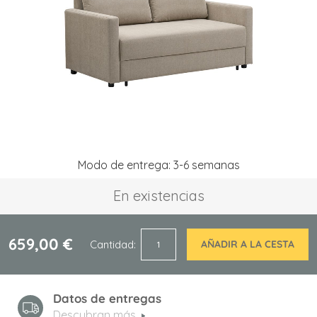
de
imágenes
Saltar
Modo de entrega: 3-6 semanas
al
comienzo
En existencias
de
la
galería
de
659,00 €
Cantidad
AÑADIR A LA CESTA
imágenes
Datos de entregas
Descubran más