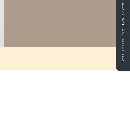
r
e
s
t
e
z
e
n
c
o
n
t
a
c
t
!