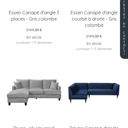
r
e
s
t
Essen Canapé d'angle 3
Essen Canapé d'angle
e
z
places - Gris colombe
courbé à droite - Gris
e
colombe
n
2 149,00 €
c
o
2 149,00 €
En stock
n
t
Livraison: 1-3 Semaines
En stock
a
c
Livraison: 1-3 Semaines
t
!