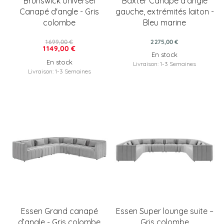
Brunswick Universel
Baxter Canapé d'angle
Canapé d'angle - Gris
gauche, extrémités laiton -
colombe
Bleu marine
1 699,00 €
2 275,00 €
1 149,00 €
En stock
En stock
Livraison: 1-3 Semaines
Livraison: 1-3 Semaines
Essen Grand canapé
Essen Super lounge suite –
d’angle - Gris colombe
Gris colombe