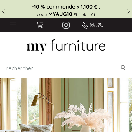
-10 % commande > 1.100 € :
MYAUG10
code
Fini bientôt
Rec