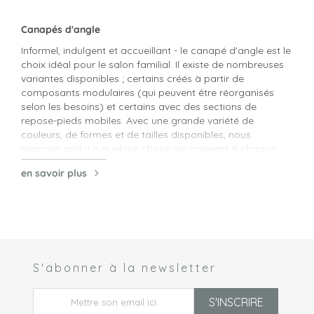
Canapés d'angle
Informel, indulgent et accueillant - le canapé d'angle est le
choix idéal pour le salon familial. Il existe de nombreuses
variantes disponibles ; certains créés à partir de
composants modulaires (qui peuvent être réorganisés
selon les besoins) et certains avec des sections de
repose-pieds mobiles. Avec une grande variété de
couleurs, de formes et de tailles disponibles, nous
pensons qu'il y a quelque chose qui convient à chaque
situation. Tous les modèles sont livrés en deux parties ou
en savoir plus
plus pour une installation facile.
Notes de conception
En réponse à la popularité croissante des espaces
décloisonnés et des grandes cuisines/salles familiales,
nous avons développé notre concept « Super Lounge
Suite ». Semblable à un canapé d'angle mais en forme de
S'abonner à la newsletter
 *
« C ». L'idée est que vous pouvez créer une « pièce dans
une pièce » sans utiliser de cloisons ou de séparateurs de
S'INSCRIRE
pièce. Jetez un œil à notre Essen Super Lounge Suite et