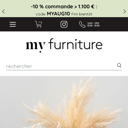
-10 % commande > 1.100 € :
MYAUG10
code
Fini bientôt
Rec