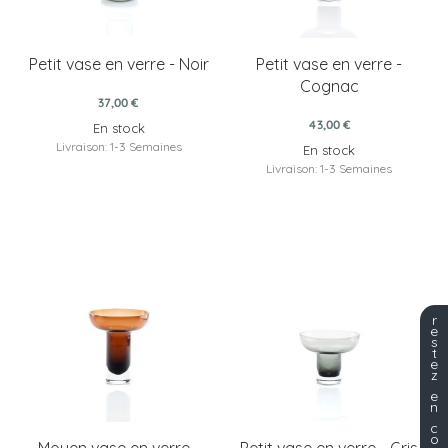
Petit vase en verre - Noir
Petit vase en verre -
Cognac
37,00 €
43,00 €
En stock
Livraison: 1-3 Semaines
En stock
Livraison: 1-3 Semaines
r
e
s
t
e
z
e
n
c
o
Moyen vase en verre -
Petit vase en verre - Gris