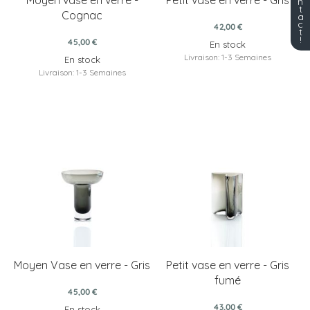
n
t
Cognac
a
c
42,00 €
t
!
45,00 €
En stock
Livraison: 1-3 Semaines
En stock
Livraison: 1-3 Semaines
Moyen Vase en verre - Gris
Petit vase en verre - Gris
fumé
45,00 €
43,00 €
En stock