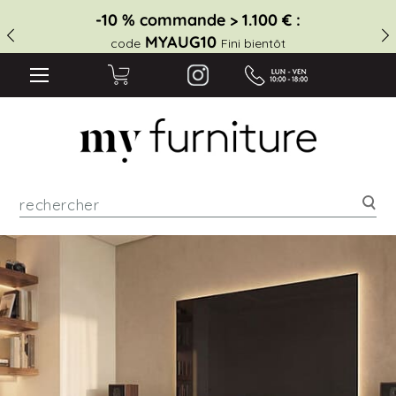
-10 % commande > 1.100 € :
MYAUG10
code
Fini bientôt
Rec