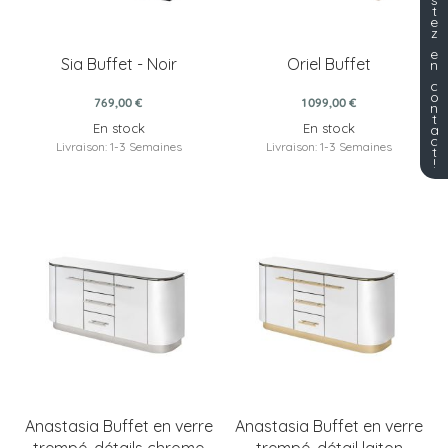
s
t
e
z
e
Sia Buffet - Noir
Oriel Buffet
n
c
o
769,00 €
1 099,00 €
n
t
En stock
En stock
a
c
Livraison: 1-3 Semaines
Livraison: 1-3 Semaines
t
!
Anastasia Buffet en verre
Anastasia Buffet en verre
trempé, détails chrome
trempé, détail laiton