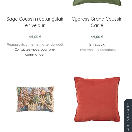
Sage Coussin rectangulair
Cypress Grand Coussin
en velour
Carré
45,00 €
49,00 €
En stock
Réapprovisionnement attendu: août
Contactez-nous pour pré-
Livraison: 1-3 Semaines
commander
r
e
s
t
e
z
e
n