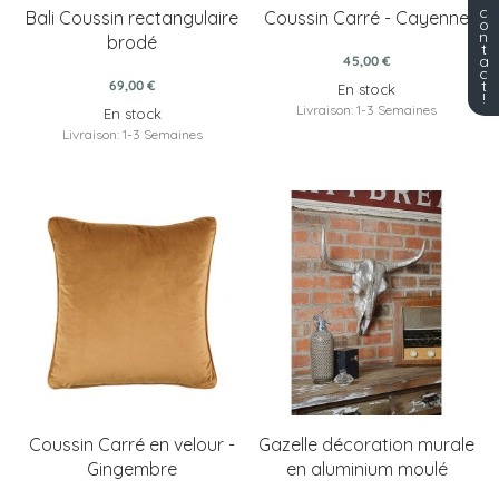
c
Bali Coussin rectangulaire
Coussin Carré - Cayenne
o
n
brodé
t
a
45,00 €
c
t
69,00 €
En stock
!
Livraison: 1-3 Semaines
En stock
Livraison: 1-3 Semaines
Coussin Carré en velour -
Gazelle décoration murale
Gingembre
en aluminium moulé