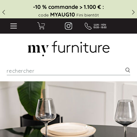
-10 % commande > 1.100 € :
MYAUG10
code
Fini bientôt
Rec