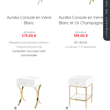
e
z
e
n
Aurelia Console en Verre
Aurélia Console en Verre
c
o
Blanc
Blanc et Or Champagne
n
t
a
c
399,00 €
399,00 €
t
279,00 €
339,00 €
!
En stock
Réapprovisionnement attendu:
Produit discontinué
Livraison: 1-3 Semaines
Contactez-nous pour pré-
commander