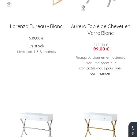
Lorenzo Bureau - Blanc
Aurelia Table de Chevet en
Verre Blanc
539,00 €
275,00 €
En stock
199,00 €
Livraison: 1-3 Semaines
Réapprovisionnement attendu:
Produit discontinué
Contactez-nous pour pré-
commander
r
e
s
t