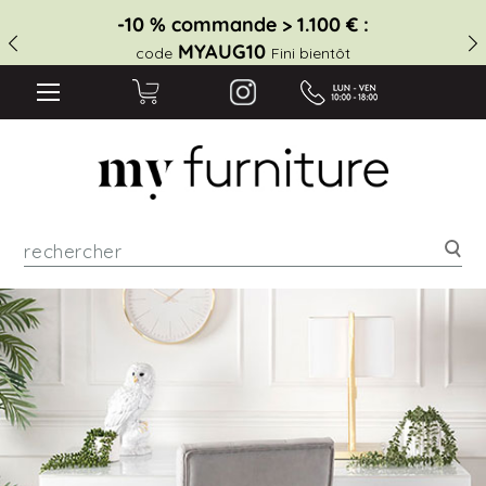
-10 % commande > 1.100 € :
MYAUG10
code
Fini bientôt
Rec