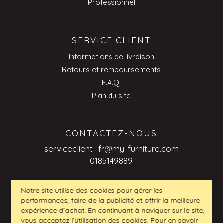
Professionnel
SERVICE CLIENT
Informations de livraison
Retours et remboursements
F.A.Q.
Plan du site
CONTACTEZ-NOUS
serviceclient_fr@my-furniture.com
0185149889
Notre site utilise des cookies pour gérer les
performances, faire de la publicité et offrir la meilleure
DEMANDES DE RENSEIGNEMENTS
expérience d’achat. En continuant à naviguer sur le site,
INTERENTREPRISES
vous acceptez l’utilisation des cookies. Pour en savoir