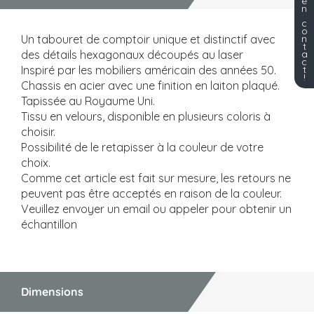
e
n
c
o
Un tabouret de comptoir unique et distinctif avec
n
t
des détails hexagonaux découpés au laser
a
c
Inspiré par les mobiliers américain des années 50.
t
!
Chassis en acier avec une finition en laiton plaqué.
Tapissée au Royaume Uni.
Tissu en velours, disponible en plusieurs coloris à
choisir.
Possibilité de le retapisser à la couleur de votre
choix.
Comme cet article est fait sur mesure, les retours ne
peuvent pas être acceptés en raison de la couleur.
Veuillez envoyer un email ou appeler pour obtenir un
échantillon
Dimensions