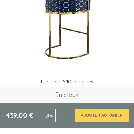
of
the
images
gallery
Skip
Livraison: 6-10 semaines
to
the
En stock
beginning
of
the
images
439,00 €
Qté
AJOUTER AU PANIER
gallery