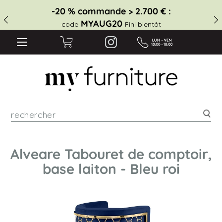
-20 % commande > 2.700 € :
MYAUG20
code
Fini bientôt
Rec
Alveare Tabouret de comptoir,
base laiton - Bleu roi
Skip
to
the
end