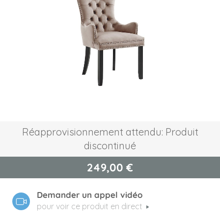
of
the
images
gallery
Skip
Réapprovisionnement attendu: Produit
to
discontinué
the
beginning
of
249,00 €
the
images
Demander un appel vidéo
gallery
pour voir ce produit en direct