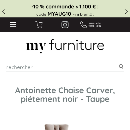
-10 % commande > 1.100 € :
MYAUG10
code
Fini bientôt
Rec
Antoinette Chaise Carver,
piétement noir - Taupe
Skip
to
the
end