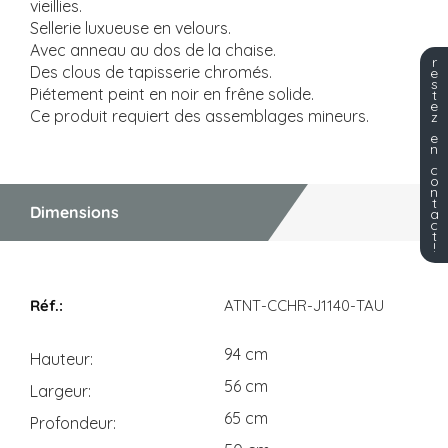
vieillies.
Sellerie luxueuse en velours.
Avec anneau au dos de la chaise.
r
Des clous de tapisserie chromés.
e
s
Piétement peint en noir en frêne solide.
t
e
Ce produit requiert des assemblages mineurs.
z
e
n
c
o
n
t
Dimensions
a
c
t
!
Dimensions
ATNT-CCHR-J1140-TAU
94 cm
Hauteur
56 cm
Largeur
65 cm
Profondeur