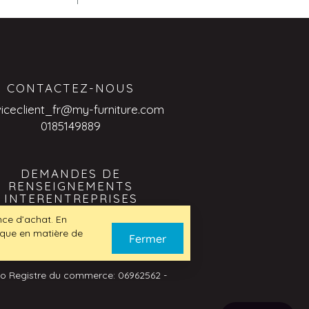
CONTACTEZ-NOUS
viceclient_fr@my-furniture.com
0185149889
DEMANDES DE
RENSEIGNEMENTS
INTERENTREPRISES
viceclient_fr@my-furniture.com
ence d’achat. En
tique en matière de
Fermer
No Registre du commerce: 06962562 -