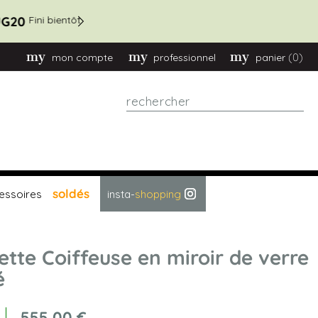
(0)
mon compte
professionnel
panier
Rechercher
soldés
essoires
insta-
shopping
ette Coiffeuse en miroir de verre
é
555,00 €