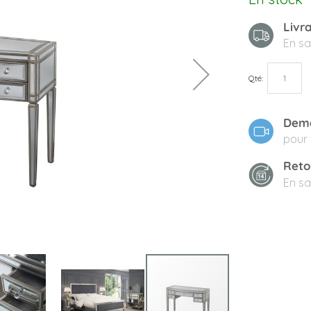
Livr
En sa
Qté
Dema
pour 
Reto
En sa