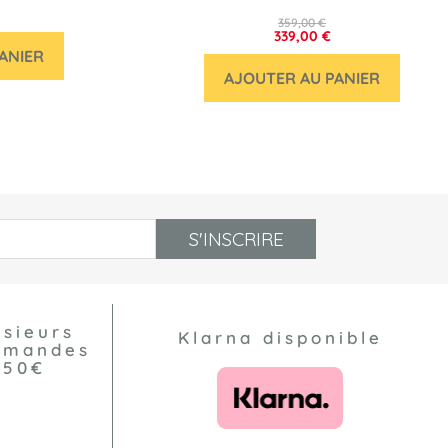
359,00 €
339,00 €
ANIER
AJOUTER AU PANIER
S'INSCRIRE
usieurs
Klarna disponible
ommandes
550€