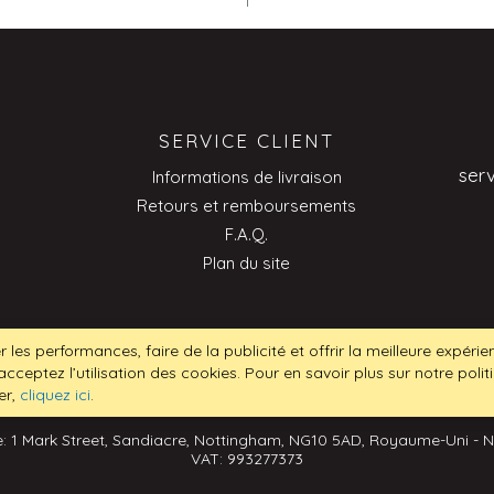
SERVICE CLIENT
ser
Informations de livraison
Retours et remboursements
F.A.Q.
Plan du site
ser
r les performances, faire de la publicité et offrir la meilleure expéri
acceptez l’utilisation des cookies. Pour en savoir plus sur notre poli
er,
cliquez ici
.
: 1 Mark Street, Sandiacre, Nottingham, NG10 5AD, Royaume-Uni - 
VAT: 993277373
Pourquoi ne pas