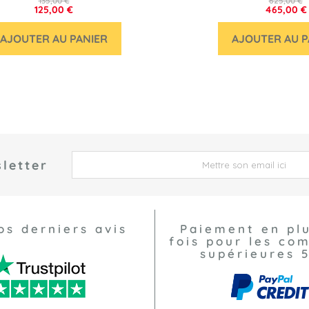
135,00 €
625,00 €
125,00 €
465,00 €
AJOUTER AU PANIER
AJOUTER AU P
letter
 *
os derniers avis
Paiement en pl
fois pour les c
supérieures 