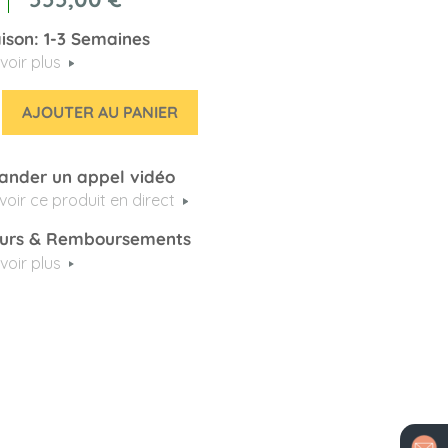
aison: 1-3 Semaines
voir plus
AJOUTER AU PANIER
nder un appel vidéo
voir ce produit en direct
urs & Remboursements
voir plus