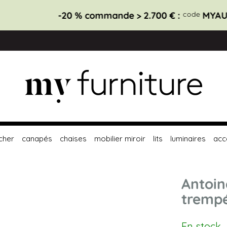
-20 % commande > 2.700 € :
code
MYAUG20
Fini bientôt
cher
canapés
chaises
mobilier miroir
lits
luminaires
acc
Antoin
tremp
En stock