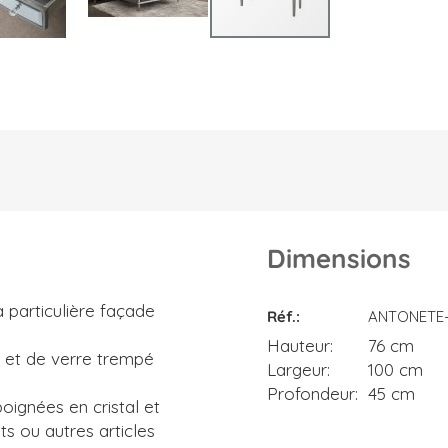
Dimensions
Dimensions
a particulière façade
Réf.
ANTONETE-
Hauteur
76 cm
s et de verre trempé
Largeur
100 cm
Profondeur
45 cm
 poignées en cristal et
ts ou autres articles