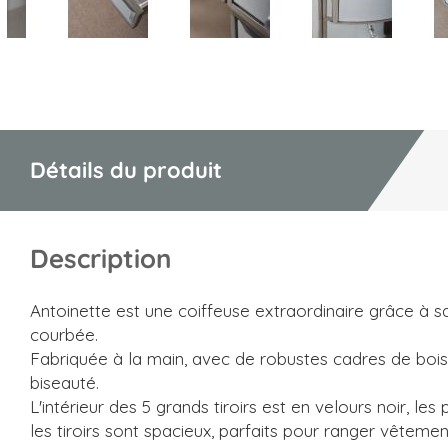
Skip
to
the
beginning
of
Détails du produit
the
images
gallery
Description
Antoinette est une coiffeuse extraordinaire grâce à s
courbée.
Fabriquée à la main, avec de robustes cadres de boi
biseauté.
L'intérieur des 5 grands tiroirs est en velours noir, les
les tiroirs sont spacieux, parfaits pour ranger vêtemen