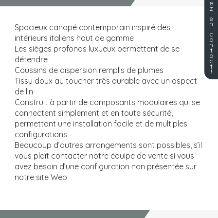
e
z
e
n
Spacieux canapé contemporain inspiré des
c
intérieurs italiens haut de gamme
o
n
Les sièges profonds luxueux permettent de se
t
a
détendre
c
t
Coussins de dispersion remplis de plumes
!
Tissu doux au toucher très durable avec un aspect
de lin
Construit à partir de composants modulaires qui se
connectent simplement et en toute sécurité,
permettant une installation facile et de multiples
configurations
Beaucoup d’autres arrangements sont possibles, s’il
vous plaît contacter notre équipe de vente si vous
avez besoin d’une configuration non présentée sur
notre site Web