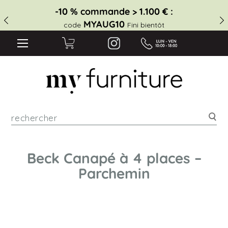
-10 % commande > 1.100 € :
MYAUG10
code
Fini bientôt
Rec
Beck Canapé à 4 places –
Parchemin
Skip
to
the
end